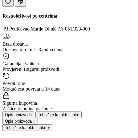
Raspoloživost po centrima
PJ Petrićevac
Marije Dimić 7A
051/323-000
Brza dostava
Dostava u roku 1–3 radna dana
Garancija kvaliteta
Provjereni i sigurni proizvodi
Povrat robe
Mogućnost povrata u 14 dana
Sigurna kupovina
Zaštićeno online plaćanje
Opis proizvoda
Tehničke karakteristike
Opis proizvoda
+
Tehničke karakteristike
+