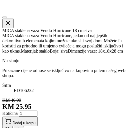
MICA staklena vaza Vendo Hurricane 18 cm siva
MICA staklena vaza Vendo Hurricane, jedan od najljepših
dekorativnih elemenata kojim možete ukrasiti svoj dom. Možete ih
koristiti za prirodno ili umjetno cvijeće a mogu poslužiti isključivo i
kao ukras.Materijal: stakloBoja: sivaDimenzije vaze: 18x18x28 cm
Na stanju
Prikazane cijene odnose se isključivo na kupovinu putem našeg web
shopa.
Šifra
ED106232
KM 46.99
KM 25.95
Količina
Dodaj u korpu