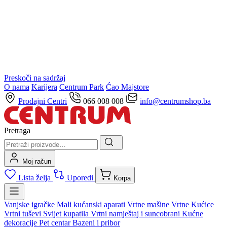
Preskoči na sadržaj
O nama
Karijera
Centrum Park
Ćao Majstore
Prodajni Centri
066 008 008
info@centrumshop.ba
Pretraga
Moj račun
Lista želja
Uporedi
Korpa
Vanjske igračke
Mali kućanski aparati
Vrtne mašine
Vrtne Kućice
Vrtni tuševi
Svijet kupatila
Vrtni namještaj i suncobrani
Kućne
dekoracije
Pet centar
Bazeni i pribor