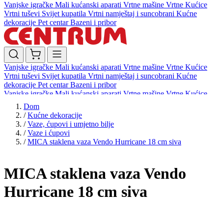
Vanjske igračke
Mali kućanski aparati
Vrtne mašine
Vrtne Kućice
Vrtni tuševi
Svijet kupatila
Vrtni namještaj i suncobrani
Kućne
dekoracije
Pet centar
Bazeni i pribor
Vanjske igračke
Mali kućanski aparati
Vrtne mašine
Vrtne Kućice
Vrtni tuševi
Svijet kupatila
Vrtni namještaj i suncobrani
Kućne
dekoracije
Pet centar
Bazeni i pribor
Vanjske igračke
Mali kućanski aparati
Vrtne mašine
Vrtne Kućice
Vrtni tuševi
Svijet kupatila
Vrtni namještaj i suncobrani
Kućne
Dom
dekoracije
Pet centar
Bazeni i pribor
/
Kućne dekoracije
/
Vaze, ćupovi i umjetno bilje
/
Vaze i ćupovi
/
MICA staklena vaza Vendo Hurricane 18 cm siva
MICA staklena vaza Vendo
Hurricane 18 cm siva