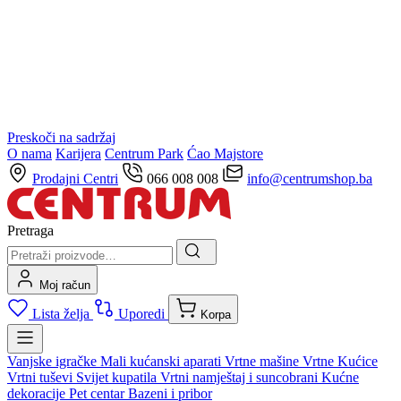
Preskoči na sadržaj
O nama
Karijera
Centrum Park
Ćao Majstore
Prodajni Centri
066 008 008
info@centrumshop.ba
Pretraga
Moj račun
Lista želja
Uporedi
Korpa
Vanjske igračke
Mali kućanski aparati
Vrtne mašine
Vrtne Kućice
Vrtni tuševi
Svijet kupatila
Vrtni namještaj i suncobrani
Kućne
dekoracije
Pet centar
Bazeni i pribor