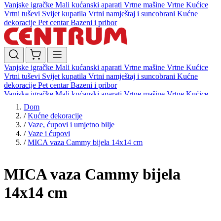
Vanjske igračke
Mali kućanski aparati
Vrtne mašine
Vrtne Kućice
Vrtni tuševi
Svijet kupatila
Vrtni namještaj i suncobrani
Kućne
dekoracije
Pet centar
Bazeni i pribor
Vanjske igračke
Mali kućanski aparati
Vrtne mašine
Vrtne Kućice
Vrtni tuševi
Svijet kupatila
Vrtni namještaj i suncobrani
Kućne
dekoracije
Pet centar
Bazeni i pribor
Vanjske igračke
Mali kućanski aparati
Vrtne mašine
Vrtne Kućice
Vrtni tuševi
Svijet kupatila
Vrtni namještaj i suncobrani
Kućne
Dom
dekoracije
Pet centar
Bazeni i pribor
/
Kućne dekoracije
/
Vaze, ćupovi i umjetno bilje
/
Vaze i ćupovi
/
MICA vaza Cammy bijela 14x14 cm
MICA vaza Cammy bijela
14x14 cm