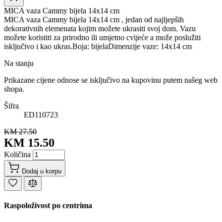
MICA vaza Cammy bijela 14x14 cm
MICA vaza Cammy bijela 14x14 cm , jedan od najljepših
dekorativnih elemenata kojim možete ukrasiti svoj dom. Vazu
možete koristiti za prirodno ili umjetno cvijeće a može poslužiti
isključivo i kao ukras.Boja: bijelaDimenzije vaze: 14x14 cm
Na stanju
Prikazane cijene odnose se isključivo na kupovinu putem našeg web
shopa.
Šifra
ED110723
KM 27.50
KM 15.50
Količina
Dodaj u korpu
Raspoloživost po centrima