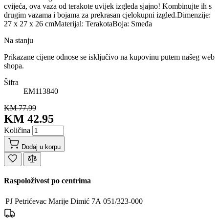
cvijeća, ova vaza od terakote uvijek izgleda sjajno! Kombinujte ih s
drugim vazama i bojama za prekrasan cjelokupni izgled.Dimenzije:
27 x 27 x 26 cmMaterijal: TerakotaBoja: Smeđa
Na stanju
Prikazane cijene odnose se isključivo na kupovinu putem našeg web
shopa.
Šifra
EM113840
KM 77.99
KM 42.95
Količina
Dodaj u korpu
Raspoloživost po centrima
PJ Petrićevac
Marije Dimić 7A
051/323-000