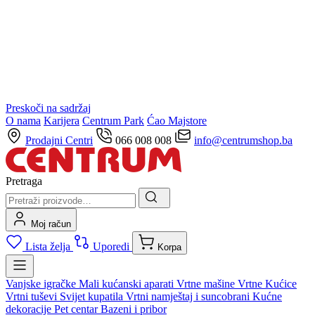
Preskoči na sadržaj
O nama
Karijera
Centrum Park
Ćao Majstore
Prodajni Centri
066 008 008
info@centrumshop.ba
Pretraga
Moj račun
Lista želja
Uporedi
Korpa
Vanjske igračke
Mali kućanski aparati
Vrtne mašine
Vrtne Kućice
Vrtni tuševi
Svijet kupatila
Vrtni namještaj i suncobrani
Kućne
dekoracije
Pet centar
Bazeni i pribor