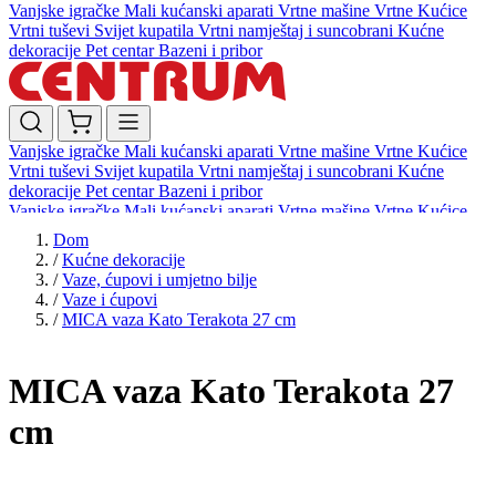
Vanjske igračke
Mali kućanski aparati
Vrtne mašine
Vrtne Kućice
Vrtni tuševi
Svijet kupatila
Vrtni namještaj i suncobrani
Kućne
dekoracije
Pet centar
Bazeni i pribor
Vanjske igračke
Mali kućanski aparati
Vrtne mašine
Vrtne Kućice
Vrtni tuševi
Svijet kupatila
Vrtni namještaj i suncobrani
Kućne
dekoracije
Pet centar
Bazeni i pribor
Vanjske igračke
Mali kućanski aparati
Vrtne mašine
Vrtne Kućice
Vrtni tuševi
Svijet kupatila
Vrtni namještaj i suncobrani
Kućne
Dom
dekoracije
Pet centar
Bazeni i pribor
/
Kućne dekoracije
/
Vaze, ćupovi i umjetno bilje
/
Vaze i ćupovi
/
MICA vaza Kato Terakota 27 cm
MICA vaza Kato Terakota 27
cm