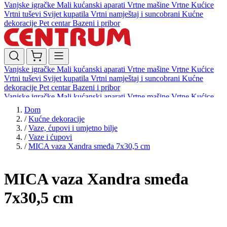
Vanjske igračke
Mali kućanski aparati
Vrtne mašine
Vrtne Kućice
Vrtni tuševi
Svijet kupatila
Vrtni namještaj i suncobrani
Kućne
dekoracije
Pet centar
Bazeni i pribor
Vanjske igračke
Mali kućanski aparati
Vrtne mašine
Vrtne Kućice
Vrtni tuševi
Svijet kupatila
Vrtni namještaj i suncobrani
Kućne
dekoracije
Pet centar
Bazeni i pribor
Vanjske igračke
Mali kućanski aparati
Vrtne mašine
Vrtne Kućice
Vrtni tuševi
Svijet kupatila
Vrtni namještaj i suncobrani
Kućne
Dom
dekoracije
Pet centar
Bazeni i pribor
/
Kućne dekoracije
/
Vaze, ćupovi i umjetno bilje
/
Vaze i ćupovi
/
MICA vaza Xandra smeđa 7x30,5 cm
MICA vaza Xandra smeđa
7x30,5 cm