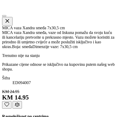
MICA vaza Xandra smeđa 7x30,5 cm
MICA vaza Xandra smeđa, vaze od liskuna pomažu da svoju kuću
ili kancelariju pretvorite u prekrasno mjesto. Vazu možete koristiti za
prirodno ili umjetno cvijeće a može poslužiti isključivo i kao
ukras.Boja: smeđaDimenzije vaze: 7x30,5 cm
Trenutno nije na stanju
Prikazane cijene odnose se isključivo na kupovinu putem našeg web
shopa.
Šifra
ED094007
KM 24.95
KM 14.95
Raspoloživost po centrima