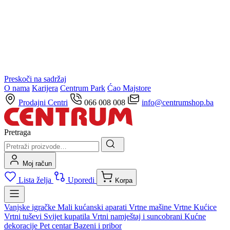
Preskoči na sadržaj
O nama
Karijera
Centrum Park
Ćao Majstore
Prodajni Centri
066 008 008
info@centrumshop.ba
Pretraga
Moj račun
Lista želja
Uporedi
Korpa
Vanjske igračke
Mali kućanski aparati
Vrtne mašine
Vrtne Kućice
Vrtni tuševi
Svijet kupatila
Vrtni namještaj i suncobrani
Kućne
dekoracije
Pet centar
Bazeni i pribor