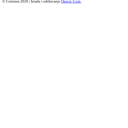
© Centrum 2026 | Izrada i održavanje
Opacic Corp.