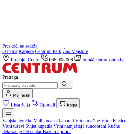
Preskoči na sadržaj
O nama
Karijera
Centrum Park
Ćao Majstore
Prodajni Centri
066 008 008
info@centrumshop.ba
Pretraga
Moj račun
Lista želja
Uporedi
Korpa
Vanjske igračke
Mali kućanski aparati
Vrtne mašine
Vrtne Kućice
Vrtni tuševi
Svijet kupatila
Vrtni namještaj i suncobrani
Kućne
dekoracije
Pet centar
Bazeni i pribor