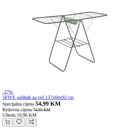
-27%
5FIVE sušilnik za veš 137x60x92 cm
54,99 KM
Specijalna cijena
Redovna cijena
74,95 KM
Ušteda 19,96 KM