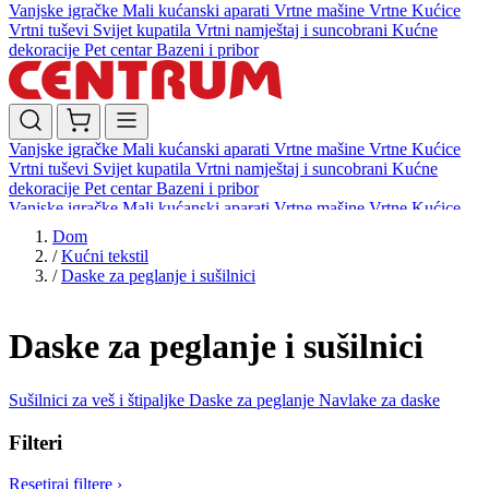
Vanjske igračke
Mali kućanski aparati
Vrtne mašine
Vrtne Kućice
Vrtni tuševi
Svijet kupatila
Vrtni namještaj i suncobrani
Kućne
dekoracije
Pet centar
Bazeni i pribor
Vanjske igračke
Mali kućanski aparati
Vrtne mašine
Vrtne Kućice
Vrtni tuševi
Svijet kupatila
Vrtni namještaj i suncobrani
Kućne
dekoracije
Pet centar
Bazeni i pribor
Vanjske igračke
Mali kućanski aparati
Vrtne mašine
Vrtne Kućice
Vrtni tuševi
Svijet kupatila
Vrtni namještaj i suncobrani
Kućne
Dom
dekoracije
Pet centar
Bazeni i pribor
/
Kućni tekstil
/
Daske za peglanje i sušilnici
Daske za peglanje i sušilnici
Sušilnici za veš i štipaljke
Daske za peglanje
Navlake za daske
Filteri
Resetiraj filtere
›