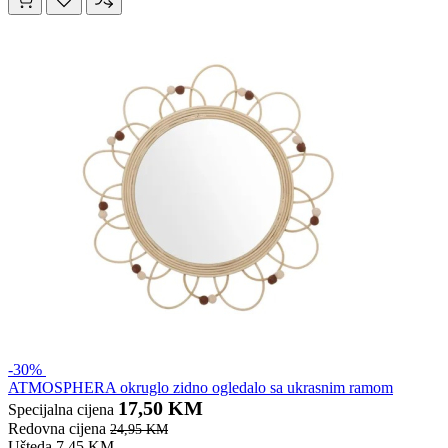
-30%
ATMOSPHERA okruglo zidno ogledalo sa ukrasnim ramom
17,50 KM
Specijalna cijena
Redovna cijena
24,95 KM
Ušteda 7,45 KM