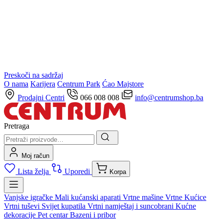
Preskoči na sadržaj
O nama
Karijera
Centrum Park
Ćao Majstore
Prodajni Centri
066 008 008
info@centrumshop.ba
Pretraga
Moj račun
Lista želja
Uporedi
Korpa
Vanjske igračke
Mali kućanski aparati
Vrtne mašine
Vrtne Kućice
Vrtni tuševi
Svijet kupatila
Vrtni namještaj i suncobrani
Kućne
dekoracije
Pet centar
Bazeni i pribor