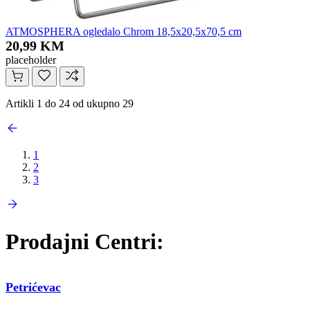
ATMOSPHERA ogledalo Chrom 18,5x20,5x70,5 cm
20,99 KM
placeholder
Artikli 1 do 24 od ukupno 29
1
2
3
Prodajni Centri:
Petrićevac