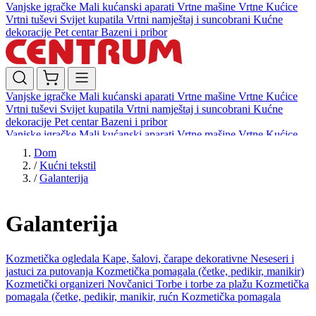
Vanjske igračke
Mali kućanski aparati
Vrtne mašine
Vrtne Kućice
Vrtni tuševi
Svijet kupatila
Vrtni namještaj i suncobrani
Kućne
dekoracije
Pet centar
Bazeni i pribor
Vanjske igračke
Mali kućanski aparati
Vrtne mašine
Vrtne Kućice
Vrtni tuševi
Svijet kupatila
Vrtni namještaj i suncobrani
Kućne
dekoracije
Pet centar
Bazeni i pribor
Vanjske igračke
Mali kućanski aparati
Vrtne mašine
Vrtne Kućice
Vrtni tuševi
Svijet kupatila
Vrtni namještaj i suncobrani
Kućne
Dom
dekoracije
Pet centar
Bazeni i pribor
/
Kućni tekstil
/
Galanterija
Galanterija
Kozmetička ogledala
Kape, šalovi, čarape dekorativne
Neseseri i
jastuci za putovanja
Kozmetička pomagala (četke, pedikir, manikir)
Kozmetički organizeri
Novčanici
Torbe i torbe za plažu
Kozmetička
pomagala (četke, pedikir, manikir, rućn
Kozmetička pomagala