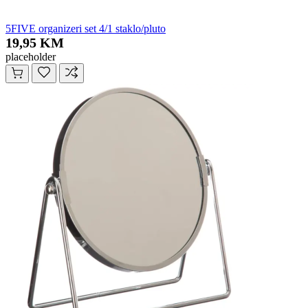
5FIVE organizeri set 4/1 staklo/pluto
19,95 KM
placeholder