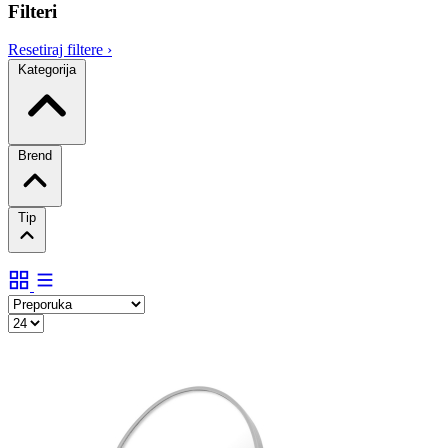
Filteri
Resetiraj filtere
›
Kategorija
Brend
Tip