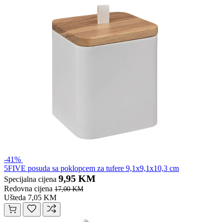
-41%
5FIVE posuda sa poklopcem za tufere 9,1x9,1x10,3 cm
9,95 KM
Specijalna cijena
Redovna cijena
17,00 KM
Ušteda 7,05 KM