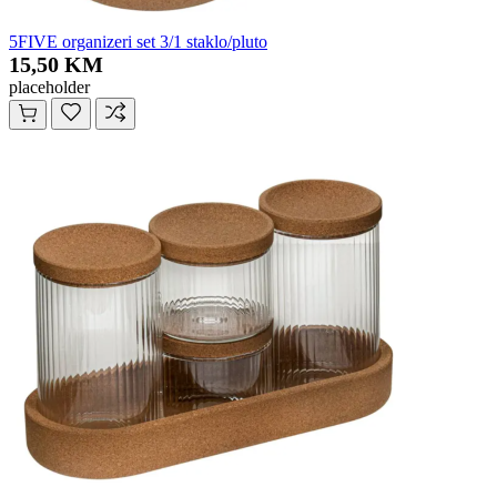
5FIVE organizeri set 3/1 staklo/pluto
15,50 KM
placeholder