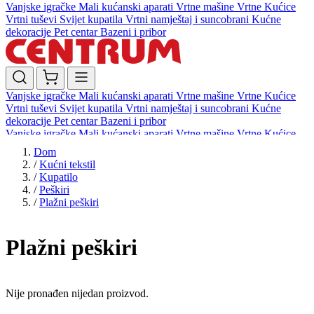
Vanjske igračke
Mali kućanski aparati
Vrtne mašine
Vrtne Kućice
Vrtni tuševi
Svijet kupatila
Vrtni namještaj i suncobrani
Kućne
dekoracije
Pet centar
Bazeni i pribor
Vanjske igračke
Mali kućanski aparati
Vrtne mašine
Vrtne Kućice
Vrtni tuševi
Svijet kupatila
Vrtni namještaj i suncobrani
Kućne
dekoracije
Pet centar
Bazeni i pribor
Vanjske igračke
Mali kućanski aparati
Vrtne mašine
Vrtne Kućice
Vrtni tuševi
Svijet kupatila
Vrtni namještaj i suncobrani
Kućne
Dom
dekoracije
Pet centar
Bazeni i pribor
/
Kućni tekstil
/
Kupatilo
/
Peškiri
/
Plažni peškiri
Plažni peškiri
Nije pronađen nijedan proizvod.