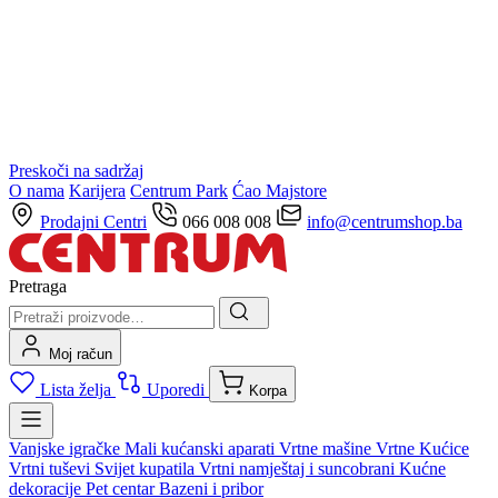
Preskoči na sadržaj
O nama
Karijera
Centrum Park
Ćao Majstore
Prodajni Centri
066 008 008
info@centrumshop.ba
Pretraga
Moj račun
Lista želja
Uporedi
Korpa
Vanjske igračke
Mali kućanski aparati
Vrtne mašine
Vrtne Kućice
Vrtni tuševi
Svijet kupatila
Vrtni namještaj i suncobrani
Kućne
dekoracije
Pet centar
Bazeni i pribor