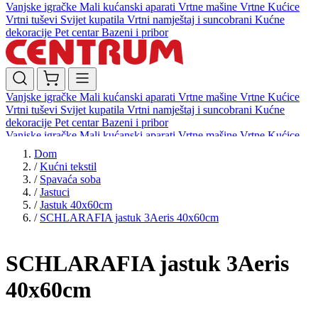
Vanjske igračke
Mali kućanski aparati
Vrtne mašine
Vrtne Kućice
Vrtni tuševi
Svijet kupatila
Vrtni namještaj i suncobrani
Kućne
dekoracije
Pet centar
Bazeni i pribor
Vanjske igračke
Mali kućanski aparati
Vrtne mašine
Vrtne Kućice
Vrtni tuševi
Svijet kupatila
Vrtni namještaj i suncobrani
Kućne
dekoracije
Pet centar
Bazeni i pribor
Vanjske igračke
Mali kućanski aparati
Vrtne mašine
Vrtne Kućice
Vrtni tuševi
Svijet kupatila
Vrtni namještaj i suncobrani
Kućne
Dom
dekoracije
Pet centar
Bazeni i pribor
/
Kućni tekstil
/
Spavaća soba
/
Jastuci
/
Jastuk 40x60cm
/
SCHLARAFIA jastuk 3Aeris 40x60cm
SCHLARAFIA jastuk 3Aeris
40x60cm