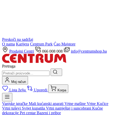
Preskoči na sadržaj
O nama
Karijera
Centrum Park
Ćao Majstore
Prodajni Centri
066 008 008
info@centrumshop.ba
Pretraga
Moj račun
Lista želja
Uporedi
Korpa
Vanjske igračke
Mali kućanski aparati
Vrtne mašine
Vrtne Kućice
Vrtni tuševi
Svijet kupatila
Vrtni namještaj i suncobrani
Kućne
dekoracije
Pet centar
Bazeni i pribor