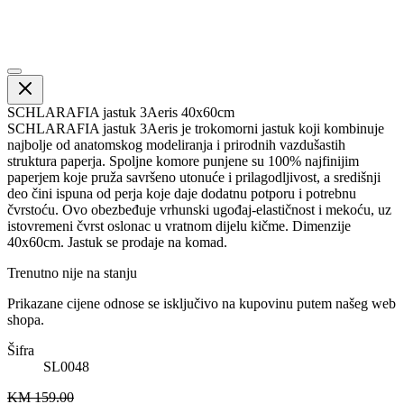
SCHLARAFIA jastuk 3Aeris 40x60cm
SCHLARAFIA jastuk 3Aeris je trokomorni jastuk koji kombinuje
najbolje od anatomskog modeliranja i prirodnih vazdušastih
struktura paperja. Spoljne komore punjene su 100% najfinijim
paperjem koje pruža savršeno utonuće i prilagodljivost, a središnji
deo čini ispuna od perja koje daje dodatnu potporu i potrebnu
čvrstoću. Ovo obezbeđuje vrhunski ugođaj-elastičnost i mekoću, uz
istovremeni čvrst oslonac u vratnom dijelu kičme. Dimenzije
40x60cm. Jastuk se prodaje na komad.
Trenutno nije na stanju
Prikazane cijene odnose se isključivo na kupovinu putem našeg web
shopa.
Šifra
SL0048
KM 159.00