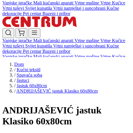
Vanjske igračke
Mali kućanski aparati
Vrtne mašine
Vrtne Kućice
Vrtni tuševi
Svijet kupatila
Vrtni namještaj i suncobrani
Kućne
dekoracije
Pet centar
Bazeni i pribor
Vanjske igračke
Mali kućanski aparati
Vrtne mašine
Vrtne Kućice
Vrtni tuševi
Svijet kupatila
Vrtni namještaj i suncobrani
Kućne
dekoracije
Pet centar
Bazeni i pribor
Vanjske igračke
Mali kućanski aparati
Vrtne mašine
Vrtne Kućice
Vrtni tuševi
Svijet kupatila
Vrtni namještaj i suncobrani
Kućne
Dom
dekoracije
Pet centar
Bazeni i pribor
/
Kućni tekstil
/
Spavaća soba
/
Jastuci
/
Jastuk 60x80cm
/
ANDRIJAŠEVIĆ jastuk Klasiko 60x80cm
ANDRIJAŠEVIĆ jastuk
Klasiko 60x80cm