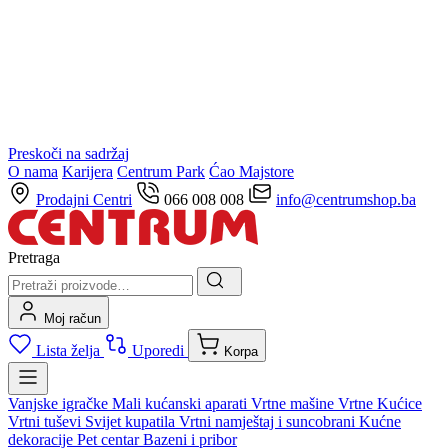
Preskoči na sadržaj
O nama
Karijera
Centrum Park
Ćao Majstore
Prodajni Centri
066 008 008
info@centrumshop.ba
Pretraga
Moj račun
Lista želja
Uporedi
Korpa
Vanjske igračke
Mali kućanski aparati
Vrtne mašine
Vrtne Kućice
Vrtni tuševi
Svijet kupatila
Vrtni namještaj i suncobrani
Kućne
dekoracije
Pet centar
Bazeni i pribor