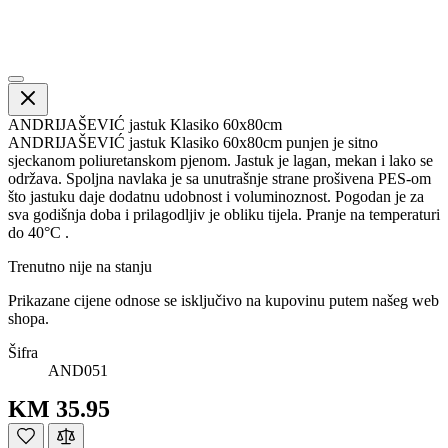
ANDRIJAŠEVIĆ jastuk Klasiko 60x80cm
ANDRIJAŠEVIĆ jastuk Klasiko 60x80cm punjen je sitno
sjeckanom poliuretanskom pjenom. Jastuk je lagan, mekan i lako se
održava. Spoljna navlaka je sa unutrašnje strane prošivena PES-om
što jastuku daje dodatnu udobnost i voluminoznost. Pogodan je za
sva godišnja doba i prilagodljiv je obliku tijela. Pranje na temperaturi
do 40°C .
Trenutno nije na stanju
Prikazane cijene odnose se isključivo na kupovinu putem našeg web
shopa.
Šifra
AND051
KM 35.95