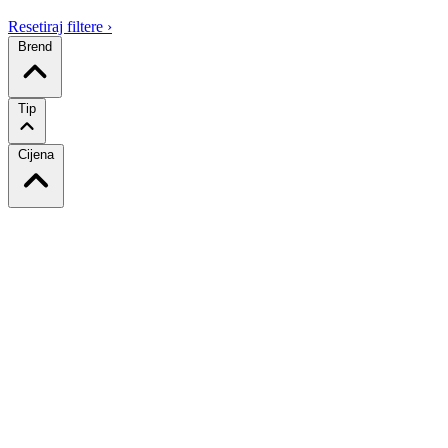
Resetiraj filtere
›
Brend
Tip
Cijena