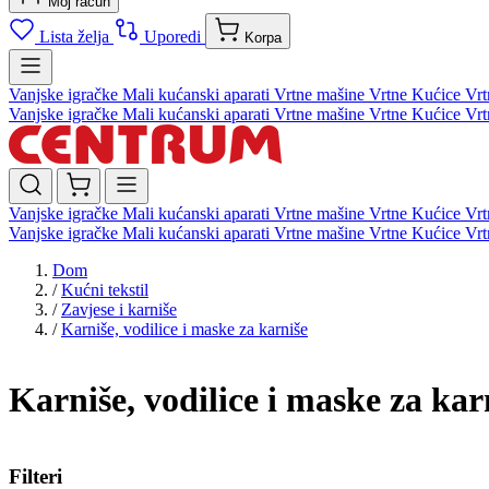
Moj račun
Lista želja
Uporedi
Korpa
Vanjske igračke
Mali kućanski aparati
Vrtne mašine
Vrtne Kućice
Vrt
Vanjske igračke
Mali kućanski aparati
Vrtne mašine
Vrtne Kućice
Vrt
Vanjske igračke
Mali kućanski aparati
Vrtne mašine
Vrtne Kućice
Vrt
Vanjske igračke
Mali kućanski aparati
Vrtne mašine
Vrtne Kućice
Vrt
Dom
/
Kućni tekstil
/
Zavjese i karniše
/
Karniše, vodilice i maske za karniše
Karniše, vodilice i maske za kar
Filteri