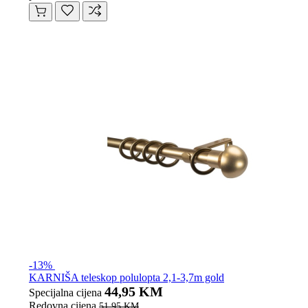
-13%
KARNIŠA teleskop polulopta 2,1-3,7m gold
44,95 KM
Specijalna cijena
Redovna cijena
51,95 KM