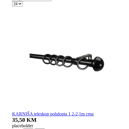
KARNIŠA teleskop polulopta 1,2-2,1m crna
35,50 KM
placeholder