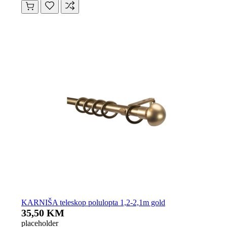
KARNIŠA teleskop polulopta 1,2-2,1m gold
35,50 KM
placeholder