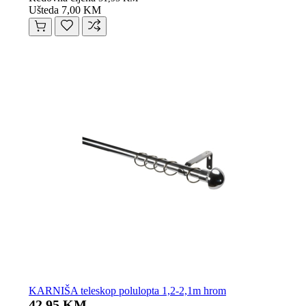
Ušteda 7,00 KM
KARNIŠA teleskop polulopta 1,2-2,1m hrom
42,95 KM