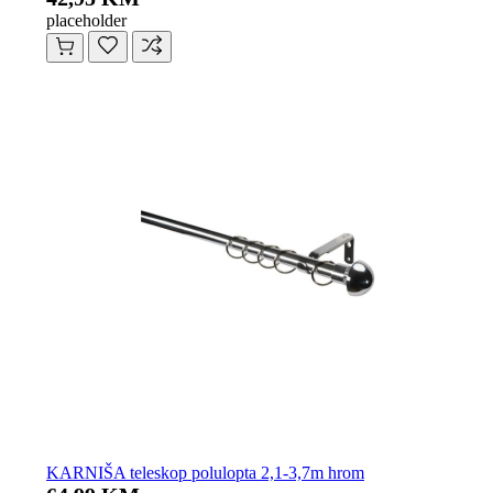
placeholder
KARNIŠA teleskop polulopta 2,1-3,7m hrom