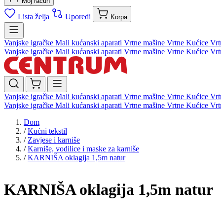
Moj račun
Lista želja
Uporedi
Korpa
Vanjske igračke
Mali kućanski aparati
Vrtne mašine
Vrtne Kućice
Vrt
Vanjske igračke
Mali kućanski aparati
Vrtne mašine
Vrtne Kućice
Vrt
Vanjske igračke
Mali kućanski aparati
Vrtne mašine
Vrtne Kućice
Vrt
Vanjske igračke
Mali kućanski aparati
Vrtne mašine
Vrtne Kućice
Vrt
Dom
/
Kućni tekstil
/
Zavjese i karniše
/
Karniše, vodilice i maske za karniše
/
KARNIŠA oklagija 1,5m natur
KARNIŠA oklagija 1,5m natur