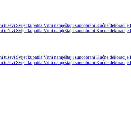
ni tuševi
Svijet kupatila
Vrtni namještaj i suncobrani
Kućne dekoracije
ni tuševi
Svijet kupatila
Vrtni namještaj i suncobrani
Kućne dekoracije
ni tuševi
Svijet kupatila
Vrtni namještaj i suncobrani
Kućne dekoracije
ni tuševi
Svijet kupatila
Vrtni namještaj i suncobrani
Kućne dekoracije