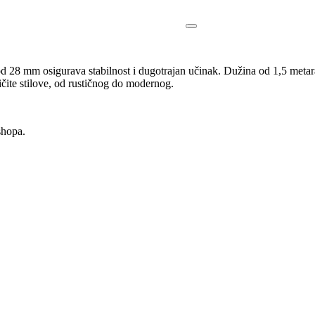
 28 mm osigurava stabilnost i dugotrajan učinak. Dužina od 1,5 metara
ičite stilove, od rustičnog do modernog.
shopa.