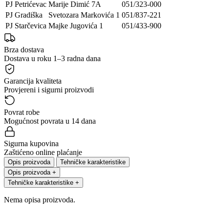
PJ Petrićevac
Marije Dimić 7A
051/323-000
PJ Gradiška
Svetozara Markovića 1
051/837-221
PJ Starčevica
Majke Jugovića 1
051/433-900
Brza dostava
Dostava u roku 1–3 radna dana
Garancija kvaliteta
Provjereni i sigurni proizvodi
Povrat robe
Mogućnost povrata u 14 dana
Sigurna kupovina
Zaštićeno online plaćanje
Opis proizvoda
Tehničke karakteristike
Opis proizvoda
+
Tehničke karakteristike
+
Nema opisa proizvoda.