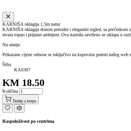
KARNIŠA oklagija 1,5m natur
KARNIŠA oklagija donosi prirodni i elegantni izgled, sa prečnikom od
stvara topao i prijatan ambijent. Ova karniša savršeno se uklapa u razl
Na stanju
Prikazane cijene odnose se isključivo na kupovinu putem našeg web 
Šifra
KA0307
KM 18.50
Količina
Dodaj u korpu
Raspoloživost po centrima