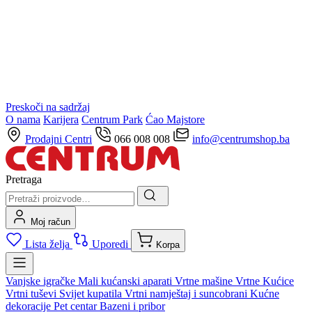
Preskoči na sadržaj
O nama
Karijera
Centrum Park
Ćao Majstore
Prodajni Centri
066 008 008
info@centrumshop.ba
Pretraga
Moj račun
Lista želja
Uporedi
Korpa
Vanjske igračke
Mali kućanski aparati
Vrtne mašine
Vrtne Kućice
Vrtni tuševi
Svijet kupatila
Vrtni namještaj i suncobrani
Kućne
dekoracije
Pet centar
Bazeni i pribor