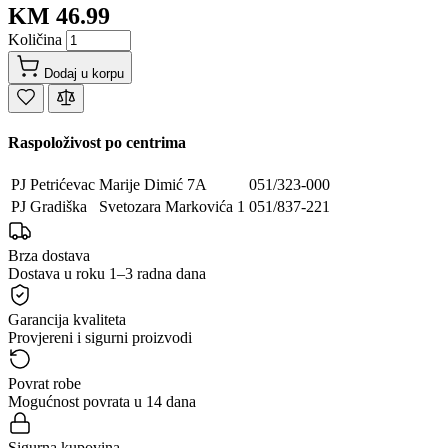
KM 46.99
Količina
Dodaj u korpu
Raspoloživost po centrima
PJ Petrićevac
Marije Dimić 7A
051/323-000
PJ Gradiška
Svetozara Markovića 1
051/837-221
Brza dostava
Dostava u roku 1–3 radna dana
Garancija kvaliteta
Provjereni i sigurni proizvodi
Povrat robe
Mogućnost povrata u 14 dana
Sigurna kupovina