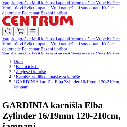
Vanjske igračke
Mali kućanski aparati
Vrtne mašine
Vrtne Kućice
Vrtni tuševi
Svijet kupatila
Vrtni namještaj i suncobrani
Kućne
dekoracije
Pet centar
Bazeni i pribor
Vanjske igračke
Mali kućanski aparati
Vrtne mašine
Vrtne Kućice
Vrtni tuševi
Svijet kupatila
Vrtni namještaj i suncobrani
Kućne
dekoracije
Pet centar
Bazeni i pribor
Vanjske igračke
Mali kućanski aparati
Vrtne mašine
Vrtne Kućice
Vrtni tuševi
Svijet kupatila
Vrtni namještaj i suncobrani
Kućne
Dom
dekoracije
Pet centar
Bazeni i pribor
/
Kućni tekstil
/
Zavjese i karniše
/
Karniše, vodilice i maske za karniše
/
GARDINIA karnišla Elba Zylinder 16/19mm 120-210cm,
šampanj
GARDINIA karnišla Elba
Zylinder 16/19mm 120-210cm,
šampanj