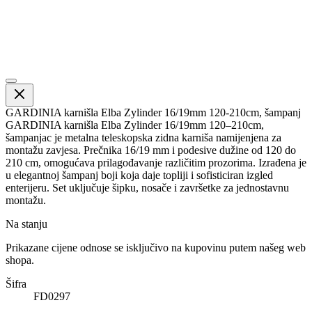
GARDINIA karnišla Elba Zylinder 16/19mm 120-210cm, šampanj
GARDINIA karnišla Elba Zylinder 16/19mm 120–210cm,
šampanjac je metalna teleskopska zidna karniša namijenjena za
montažu zavjesa. Prečnika 16/19 mm i podesive dužine od 120 do
210 cm, omogućava prilagođavanje različitim prozorima. Izrađena je
u elegantnoj šampanj boji koja daje topliji i sofisticiran izgled
enterijeru. Set uključuje šipku, nosače i završetke za jednostavnu
montažu.
Na stanju
Prikazane cijene odnose se isključivo na kupovinu putem našeg web
shopa.
Šifra
FD0297