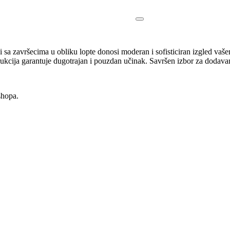
i sa završecima u obliku lopte donosi moderan i sofisticiran izgled v
rukcija garantuje dugotrajan i pouzdan učinak. Savršen izbor za dodavanj
shopa.