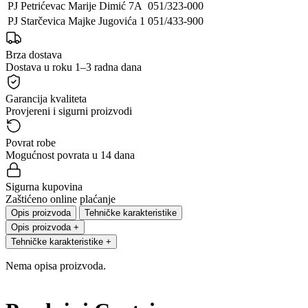
PJ Petrićevac
Marije Dimić 7A
051/323-000
PJ Starčevica
Majke Jugovića 1
051/433-900
Brza dostava
Dostava u roku 1–3 radna dana
Garancija kvaliteta
Provjereni i sigurni proizvodi
Povrat robe
Mogućnost povrata u 14 dana
Sigurna kupovina
Zaštićeno online plaćanje
Opis proizvoda
Tehničke karakteristike
Opis proizvoda
+
Tehničke karakteristike
+
Nema opisa proizvoda.