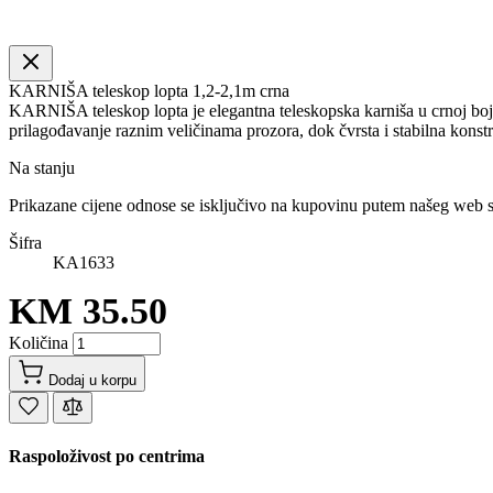
KARNIŠA teleskop lopta 1,2-2,1m crna
KARNIŠA teleskop lopta je elegantna teleskopska karniša u crnoj boj
prilagođavanje raznim veličinama prozora, dok čvrsta i stabilna konst
Na stanju
Prikazane cijene odnose se isključivo na kupovinu putem našeg web 
Šifra
KA1633
KM 35.50
Količina
Dodaj u korpu
Raspoloživost po centrima