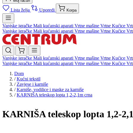
Moj račun
Lista želja
Uporedi
Korpa
Vanjske igračke
Mali kućanski aparati
Vrtne mašine
Vrtne Kućice
Vrt
Vanjske igračke
Mali kućanski aparati
Vrtne mašine
Vrtne Kućice
Vrt
Vanjske igračke
Mali kućanski aparati
Vrtne mašine
Vrtne Kućice
Vrt
Vanjske igračke
Mali kućanski aparati
Vrtne mašine
Vrtne Kućice
Vrt
Dom
/
Kućni tekstil
/
Zavjese i karniše
/
Karniše, vodilice i maske za karniše
/
KARNIŠA teleskop lopta 1,2-2,1m crna
KARNIŠA teleskop lopta 1,2-2,