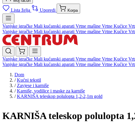
Moj račun
Lista želja
Uporedi
Korpa
Vanjske igračke
Mali kućanski aparati
Vrtne mašine
Vrtne Kućice
Vrt
Vanjske igračke
Mali kućanski aparati
Vrtne mašine
Vrtne Kućice
Vrt
Vanjske igračke
Mali kućanski aparati
Vrtne mašine
Vrtne Kućice
Vrt
Vanjske igračke
Mali kućanski aparati
Vrtne mašine
Vrtne Kućice
Vrt
Dom
/
Kućni tekstil
/
Zavjese i karniše
/
Karniše, vodilice i maske za karniše
/
KARNIŠA teleskop polulopta 1,2-2,1m gold
KARNIŠA teleskop polulopta 1,