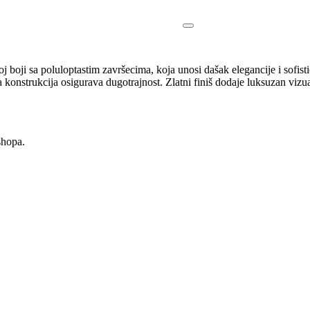
 boji sa poluloptastim završecima, koja unosi dašak elegancije i sofis
na konstrukcija osigurava dugotrajnost. Zlatni finiš dodaje luksuzan vizu
shopa.