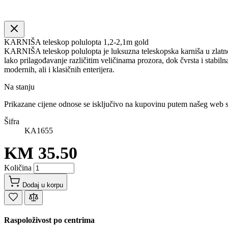
KARNIŠA teleskop polulopta 1,2-2,1m gold
KARNIŠA teleskop polulopta je luksuzna teleskopska karniša u zlatnoj
lako prilagođavanje različitim veličinama prozora, dok čvrsta i stabil
modernih, ali i klasičnih enterijera.
Na stanju
Prikazane cijene odnose se isključivo na kupovinu putem našeg web 
Šifra
KA1655
KM 35.50
Količina
Dodaj u korpu
Raspoloživost po centrima