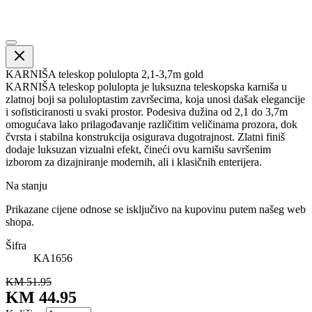
KARNIŠA teleskop polulopta 2,1-3,7m gold
KARNIŠA teleskop polulopta je luksuzna teleskopska karniša u
zlatnoj boji sa poluloptastim završecima, koja unosi dašak elegancije
i sofisticiranosti u svaki prostor. Podesiva dužina od 2,1 do 3,7m
omogućava lako prilagođavanje različitim veličinama prozora, dok
čvrsta i stabilna konstrukcija osigurava dugotrajnost. Zlatni finiš
dodaje luksuzan vizualni efekt, čineći ovu karnišu savršenim
izborom za dizajniranje modernih, ali i klasičnih enterijera.
Na stanju
Prikazane cijene odnose se isključivo na kupovinu putem našeg web
shopa.
Šifra
KA1656
KM 51.95
KM 44.95