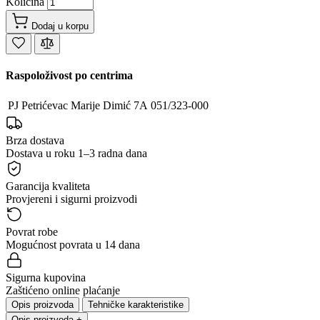
Količina
Dodaj u korpu
Raspoloživost po centrima
PJ Petrićevac
Marije Dimić 7A
051/323-000
Brza dostava
Dostava u roku 1–3 radna dana
Garancija kvaliteta
Provjereni i sigurni proizvodi
Povrat robe
Mogućnost povrata u 14 dana
Sigurna kupovina
Zaštićeno online plaćanje
Opis proizvoda
Tehničke karakteristike
Opis proizvoda
+