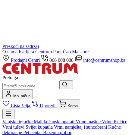
Preskoči na sadržaj
O nama
Karijera
Centrum Park
Ćao Majstore
Prodajni Centri
066 008 008
info@centrumshop.ba
Pretraga
Moj račun
Lista želja
Uporedi
Korpa
Vanjske igračke
Mali kućanski aparati
Vrtne mašine
Vrtne Kućice
Vrtni tuševi
Svijet kupatila
Vrtni namještaj i suncobrani
Kućne
dekoracije
Pet centar
Bazeni i pribor