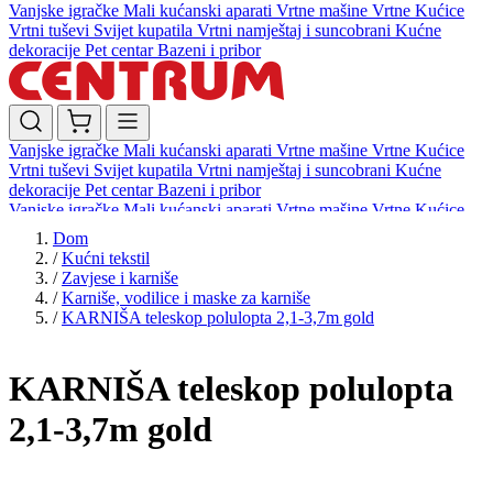
Vanjske igračke
Mali kućanski aparati
Vrtne mašine
Vrtne Kućice
Vrtni tuševi
Svijet kupatila
Vrtni namještaj i suncobrani
Kućne
dekoracije
Pet centar
Bazeni i pribor
Vanjske igračke
Mali kućanski aparati
Vrtne mašine
Vrtne Kućice
Vrtni tuševi
Svijet kupatila
Vrtni namještaj i suncobrani
Kućne
dekoracije
Pet centar
Bazeni i pribor
Vanjske igračke
Mali kućanski aparati
Vrtne mašine
Vrtne Kućice
Vrtni tuševi
Svijet kupatila
Vrtni namještaj i suncobrani
Kućne
Dom
dekoracije
Pet centar
Bazeni i pribor
/
Kućni tekstil
/
Zavjese i karniše
/
Karniše, vodilice i maske za karniše
/
KARNIŠA teleskop polulopta 2,1-3,7m gold
KARNIŠA teleskop polulopta
2,1-3,7m gold