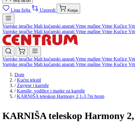
Moj račun
Lista želja
Uporedi
Korpa
Vanjske igračke
Mali kućanski aparati
Vrtne mašine
Vrtne Kućice
Vrt
Vanjske igračke
Mali kućanski aparati
Vrtne mašine
Vrtne Kućice
Vrt
Vanjske igračke
Mali kućanski aparati
Vrtne mašine
Vrtne Kućice
Vrt
Vanjske igračke
Mali kućanski aparati
Vrtne mašine
Vrtne Kućice
Vrt
Dom
/
Kućni tekstil
/
Zavjese i karniše
/
Karniše, vodilice i maske za karniše
/
KARNIŠA teleskop Harmony 2,1-3,7m hrom
KARNIŠA teleskop Harmony 2,