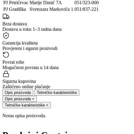
PJ Petrićevac
Marije Dimić 7A
051/323-000
PJ Gradiška
Svetozara Markovića 1
051/837-221
Brza dostava
Dostava u roku 1–3 radna dana
Garancija kvaliteta
Provjereni i sigurni proizvodi
Povrat robe
Mogućnost povrata u 14 dana
Sigurna kupovina
Zaštićeno online plaćanje
Opis proizvoda
Tehničke karakteristike
Opis proizvoda
+
Tehničke karakteristike
+
Nema opisa proizvoda.