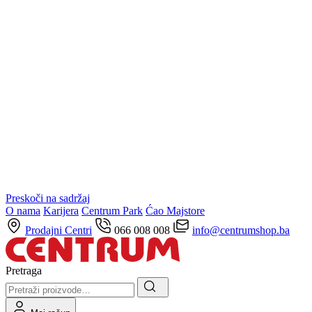
Preskoči na sadržaj
O nama
Karijera
Centrum Park
Ćao Majstore
Prodajni Centri
066 008 008
info@centrumshop.ba
Pretraga