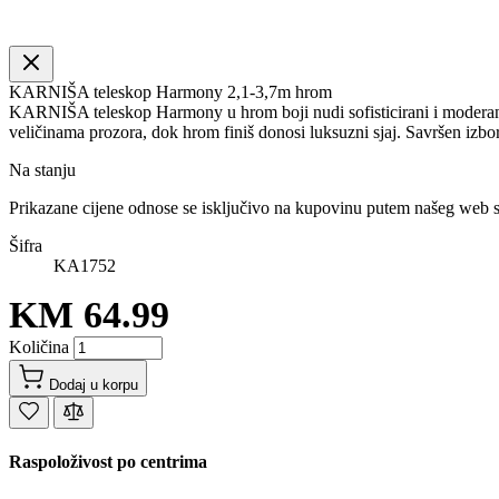
KARNIŠA teleskop Harmony 2,1-3,7m hrom
KARNIŠA teleskop Harmony u hrom boji nudi sofisticirani i moderan 
veličinama prozora, dok hrom finiš donosi luksuzni sjaj. Savršen izbor z
Na stanju
Prikazane cijene odnose se isključivo na kupovinu putem našeg web 
Šifra
KA1752
KM 64.99
Količina
Dodaj u korpu
Raspoloživost po centrima