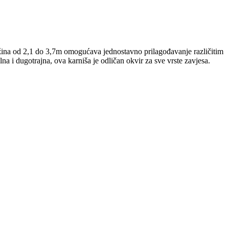
žina od 2,1 do 3,7m omogućava jednostavno prilagođavanje različitim
lna i dugotrajna, ova karniša je odličan okvir za sve vrste zavjesa.