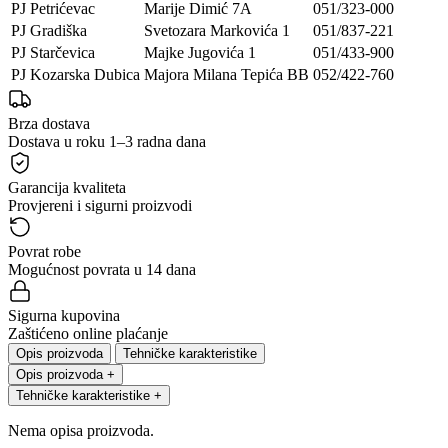
PJ Petrićevac
Marije Dimić 7A
051/323-000
PJ Gradiška
Svetozara Markovića 1
051/837-221
PJ Starčevica
Majke Jugovića 1
051/433-900
PJ Kozarska Dubica
Majora Milana Tepića BB
052/422-760
Brza dostava
Dostava u roku 1–3 radna dana
Garancija kvaliteta
Provjereni i sigurni proizvodi
Povrat robe
Mogućnost povrata u 14 dana
Sigurna kupovina
Zaštićeno online plaćanje
Opis proizvoda
Tehničke karakteristike
Opis proizvoda
+
Tehničke karakteristike
+
Nema opisa proizvoda.