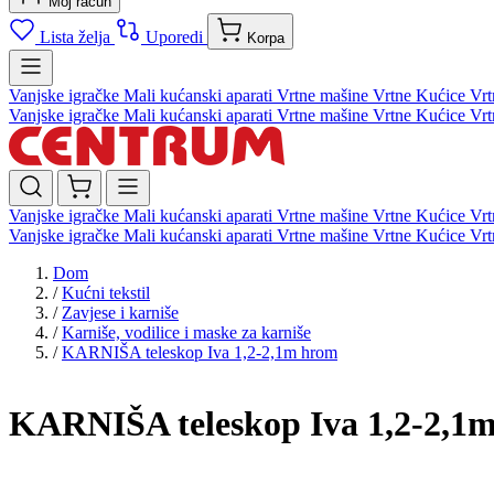
Moj račun
Lista želja
Uporedi
Korpa
Vanjske igračke
Mali kućanski aparati
Vrtne mašine
Vrtne Kućice
Vrt
Vanjske igračke
Mali kućanski aparati
Vrtne mašine
Vrtne Kućice
Vrt
Vanjske igračke
Mali kućanski aparati
Vrtne mašine
Vrtne Kućice
Vrt
Vanjske igračke
Mali kućanski aparati
Vrtne mašine
Vrtne Kućice
Vrt
Dom
/
Kućni tekstil
/
Zavjese i karniše
/
Karniše, vodilice i maske za karniše
/
KARNIŠA teleskop Iva 1,2-2,1m hrom
KARNIŠA teleskop Iva 1,2-2,1