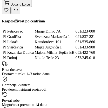
Dodaj u korpu
Raspoloživost po centrima
PJ Petrićevac
Marije Dimić 7A
051/323-000
PJ Gradiška
Svetozara Markovića 1
051/837-221
PJ Laktaši
Karađorđeva 101
051/535-866
PJ Starčevica
Majke Jugovića 1
051/433-900
PJ Kozarska Dubica
Majora Milana Tepića BB
052/422-760
PJ Doboj
Nikole Tesle 23
053/245-018
Brza dostava
Dostava u roku 1–3 radna dana
Garancija kvaliteta
Provjereni i sigurni proizvodi
Povrat robe
Mogućnost povrata u 14 dana