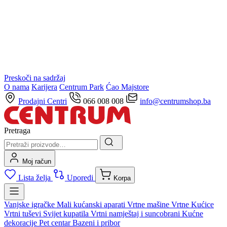
Preskoči na sadržaj
O nama
Karijera
Centrum Park
Ćao Majstore
Prodajni Centri
066 008 008
info@centrumshop.ba
Pretraga
Moj račun
Lista želja
Uporedi
Korpa
Vanjske igračke
Mali kućanski aparati
Vrtne mašine
Vrtne Kućice
Vrtni tuševi
Svijet kupatila
Vrtni namještaj i suncobrani
Kućne
dekoracije
Pet centar
Bazeni i pribor