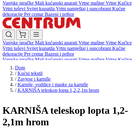
Vanjske igračke
Mali kućanski aparati
Vrtne mašine
Vrtne Kućice
Vrtni tuševi
Svijet kupatila
Vrtni namještaj i suncobrani
Kućne
dekoracije
Pet centar
Bazeni i pribor
Vanjske igračke
Mali kućanski aparati
Vrtne mašine
Vrtne Kućice
Vrtni tuševi
Svijet kupatila
Vrtni namještaj i suncobrani
Kućne
dekoracije
Pet centar
Bazeni i pribor
Vanjske igračke
Mali kućanski aparati
Vrtne mašine
Vrtne Kućice
Vrtni tuševi
Svijet kupatila
Vrtni namještaj i suncobrani
Kućne
Dom
dekoracije
Pet centar
Bazeni i pribor
/
Kućni tekstil
/
Zavjese i karniše
/
Karniše, vodilice i maske za karniše
/
KARNIŠA teleskop lopta 1,2-2,1m hrom
KARNIŠA teleskop lopta 1,2-
2,1m hrom