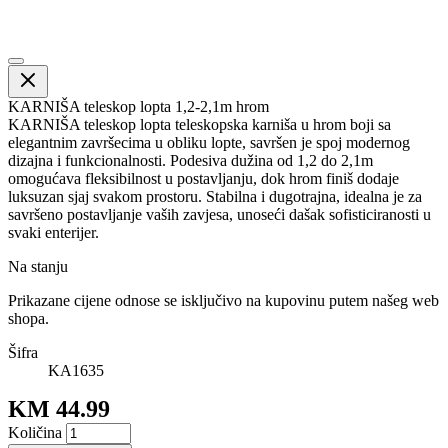
KARNIŠA teleskop lopta 1,2-2,1m hrom
KARNIŠA teleskop lopta teleskopska karniša u hrom boji sa
elegantnim završecima u obliku lopte, savršen je spoj modernog
dizajna i funkcionalnosti. Podesiva dužina od 1,2 do 2,1m
omogućava fleksibilnost u postavljanju, dok hrom finiš dodaje
luksuzan sjaj svakom prostoru. Stabilna i dugotrajna, idealna je za
savršeno postavljanje vaših zavjesa, unoseći dašak sofisticiranosti u
svaki enterijer.
Na stanju
Prikazane cijene odnose se isključivo na kupovinu putem našeg web
shopa.
Šifra
KA1635
KM 44.99
Količina