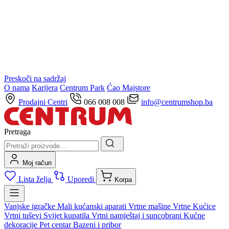
Preskoči na sadržaj
O nama
Karijera
Centrum Park
Ćao Majstore
Prodajni Centri
066 008 008
info@centrumshop.ba
Pretraga
Moj račun
Lista želja
Uporedi
Korpa
Vanjske igračke
Mali kućanski aparati
Vrtne mašine
Vrtne Kućice
Vrtni tuševi
Svijet kupatila
Vrtni namještaj i suncobrani
Kućne
dekoracije
Pet centar
Bazeni i pribor