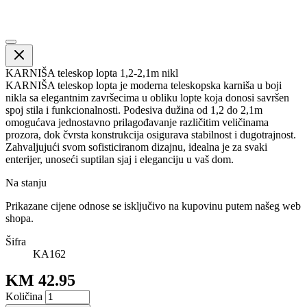
KARNIŠA teleskop lopta 1,2-2,1m nikl
KARNIŠA teleskop lopta je moderna teleskopska karniša u boji
nikla sa elegantnim završecima u obliku lopte koja donosi savršen
spoj stila i funkcionalnosti. Podesiva dužina od 1,2 do 2,1m
omogućava jednostavno prilagođavanje različitim veličinama
prozora, dok čvrsta konstrukcija osigurava stabilnost i dugotrajnost.
Zahvaljujući svom sofisticiranom dizajnu, idealna je za svaki
enterijer, unoseći suptilan sjaj i eleganciju u vaš dom.
Na stanju
Prikazane cijene odnose se isključivo na kupovinu putem našeg web
shopa.
Šifra
KA162
KM 42.95
Količina