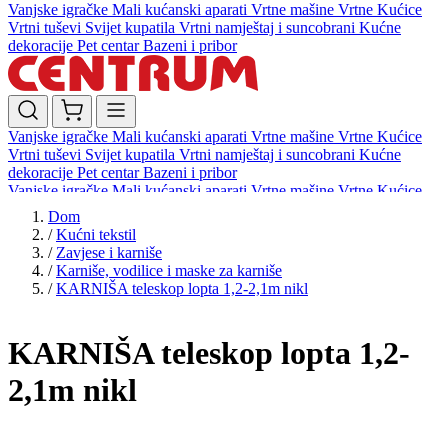
Vanjske igračke
Mali kućanski aparati
Vrtne mašine
Vrtne Kućice
Vrtni tuševi
Svijet kupatila
Vrtni namještaj i suncobrani
Kućne
dekoracije
Pet centar
Bazeni i pribor
Vanjske igračke
Mali kućanski aparati
Vrtne mašine
Vrtne Kućice
Vrtni tuševi
Svijet kupatila
Vrtni namještaj i suncobrani
Kućne
dekoracije
Pet centar
Bazeni i pribor
Vanjske igračke
Mali kućanski aparati
Vrtne mašine
Vrtne Kućice
Vrtni tuševi
Svijet kupatila
Vrtni namještaj i suncobrani
Kućne
Dom
dekoracije
Pet centar
Bazeni i pribor
/
Kućni tekstil
/
Zavjese i karniše
/
Karniše, vodilice i maske za karniše
/
KARNIŠA teleskop lopta 1,2-2,1m nikl
KARNIŠA teleskop lopta 1,2-
2,1m nikl