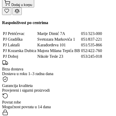
Dodaj u korpu
Raspoloživost po centrima
PJ Petrićevac
Marije Dimić 7A
051/323-000
PJ Gradiška
Svetozara Markovića 1
051/837-221
PJ Laktaši
Karađorđeva 101
051/535-866
PJ Kozarska Dubica
Majora Milana Tepića BB
052/422-760
PJ Doboj
Nikole Tesle 23
053/245-018
Brza dostava
Dostava u roku 1–3 radna dana
Garancija kvaliteta
Provjereni i sigurni proizvodi
Povrat robe
Mogućnost povrata u 14 dana