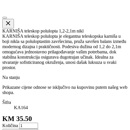
KARNIŠA teleskop polulopta 1,2-2,1m nikl
KARNIŠA teleskop polulopta je elegantna teleskopska karniša u
boji nikla sa poluloptastim završecima, pruža savršen balans između
modernog dizajna i praktičnosti. Podesiva dužina od 1,2 do 2,1m
omogućava jednostavno prilagođavanje vašim potrebama, dok
stabilna konstrukcija osigurava dugotrajan učinak. Idealna za
stvaranje sofisticiranog okruženja, unosi dašak luksuza u svaki
prostor.
Na stanju
Prikazane cijene odnose se isključivo na kupovinu putem našeg web
shopa.
Šifra
KA164
KM 35.50
Količina