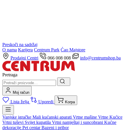
Preskoči na sadržaj
O nama
Karijera
Centrum Park
Ćao Majstore
Prodajni Centri
066 008 008
info@centrumshop.ba
Pretraga
Moj račun
Lista želja
Uporedi
Korpa
Vanjske igračke
Mali kućanski aparati
Vrtne mašine
Vrtne Kućice
Vrtni tuševi
Svijet kupatila
Vrtni namještaj i suncobrani
Kućne
dekoracije
Pet centar
Bazeni i pribor