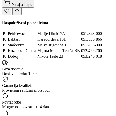
Dodaj u korpu
Raspoloživost po centrima
PJ Petrićevac
Marije Dimić 7A
051/323-000
PJ Laktaši
Karađorđeva 101
051/535-866
PJ Starčevica
Majke Jugovića 1
051/433-900
PJ Kozarska Dubica
Majora Milana Tepića BB
052/422-760
PJ Doboj
Nikole Tesle 23
053/245-018
Brza dostava
Dostava u roku 1–3 radna dana
Garancija kvaliteta
Provjereni i sigurni proizvodi
Povrat robe
Mogućnost povrata u 14 dana