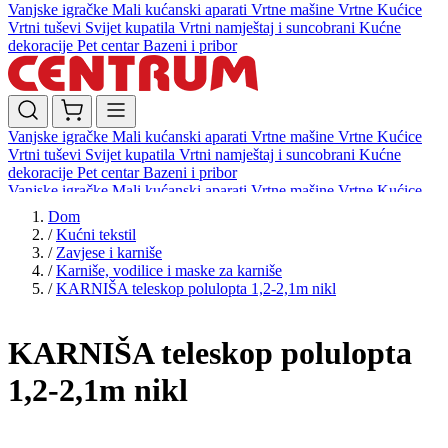
Vanjske igračke
Mali kućanski aparati
Vrtne mašine
Vrtne Kućice
Vrtni tuševi
Svijet kupatila
Vrtni namještaj i suncobrani
Kućne
dekoracije
Pet centar
Bazeni i pribor
Vanjske igračke
Mali kućanski aparati
Vrtne mašine
Vrtne Kućice
Vrtni tuševi
Svijet kupatila
Vrtni namještaj i suncobrani
Kućne
dekoracije
Pet centar
Bazeni i pribor
Vanjske igračke
Mali kućanski aparati
Vrtne mašine
Vrtne Kućice
Vrtni tuševi
Svijet kupatila
Vrtni namještaj i suncobrani
Kućne
Dom
dekoracije
Pet centar
Bazeni i pribor
/
Kućni tekstil
/
Zavjese i karniše
/
Karniše, vodilice i maske za karniše
/
KARNIŠA teleskop polulopta 1,2-2,1m nikl
KARNIŠA teleskop polulopta
1,2-2,1m nikl