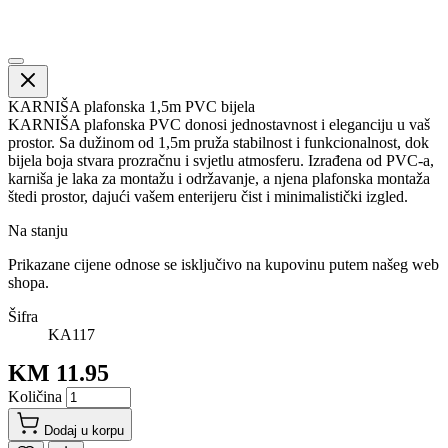
KARNIŠA plafonska 1,5m PVC bijela
KARNIŠA plafonska PVC donosi jednostavnost i eleganciju u vaš
prostor. Sa dužinom od 1,5m pruža stabilnost i funkcionalnost, dok
bijela boja stvara prozračnu i svjetlu atmosferu. Izrađena od PVC-a,
karniša je laka za montažu i održavanje, a njena plafonska montaža
štedi prostor, dajući vašem enterijeru čist i minimalistički izgled.
Na stanju
Prikazane cijene odnose se isključivo na kupovinu putem našeg web
shopa.
Šifra
KA117
KM 11.95
Količina
Dodaj u korpu