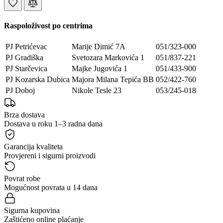
Raspoloživost po centrima
PJ Petrićevac
Marije Dimić 7A
051/323-000
PJ Gradiška
Svetozara Markovića 1
051/837-221
PJ Starčevica
Majke Jugovića 1
051/433-900
PJ Kozarska Dubica
Majora Milana Tepića BB
052/422-760
PJ Doboj
Nikole Tesle 23
053/245-018
Brza dostava
Dostava u roku 1–3 radna dana
Garancija kvaliteta
Provjereni i sigurni proizvodi
Povrat robe
Mogućnost povrata u 14 dana
Sigurna kupovina
Zaštićeno online plaćanje