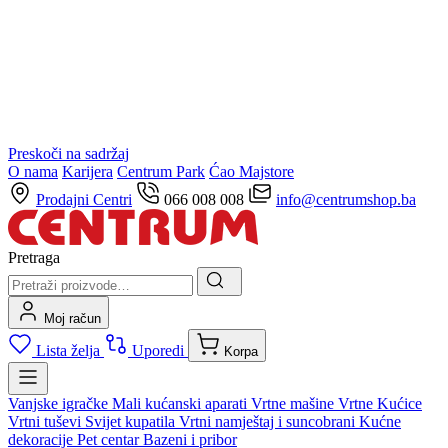
Preskoči na sadržaj
O nama
Karijera
Centrum Park
Ćao Majstore
Prodajni Centri
066 008 008
info@centrumshop.ba
Pretraga
Moj račun
Lista želja
Uporedi
Korpa
Vanjske igračke
Mali kućanski aparati
Vrtne mašine
Vrtne Kućice
Vrtni tuševi
Svijet kupatila
Vrtni namještaj i suncobrani
Kućne
dekoracije
Pet centar
Bazeni i pribor