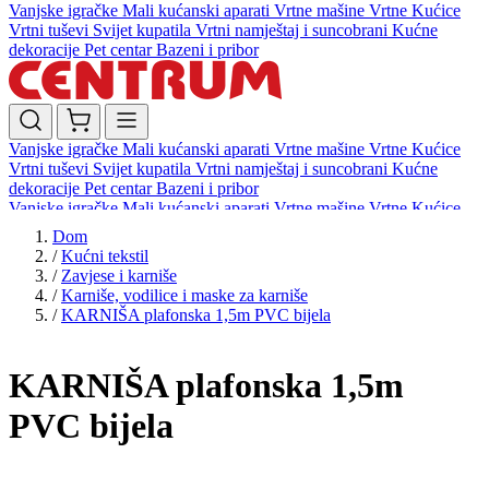
Vanjske igračke
Mali kućanski aparati
Vrtne mašine
Vrtne Kućice
Vrtni tuševi
Svijet kupatila
Vrtni namještaj i suncobrani
Kućne
dekoracije
Pet centar
Bazeni i pribor
Vanjske igračke
Mali kućanski aparati
Vrtne mašine
Vrtne Kućice
Vrtni tuševi
Svijet kupatila
Vrtni namještaj i suncobrani
Kućne
dekoracije
Pet centar
Bazeni i pribor
Vanjske igračke
Mali kućanski aparati
Vrtne mašine
Vrtne Kućice
Vrtni tuševi
Svijet kupatila
Vrtni namještaj i suncobrani
Kućne
Dom
dekoracije
Pet centar
Bazeni i pribor
/
Kućni tekstil
/
Zavjese i karniše
/
Karniše, vodilice i maske za karniše
/
KARNIŠA plafonska 1,5m PVC bijela
KARNIŠA plafonska 1,5m
PVC bijela