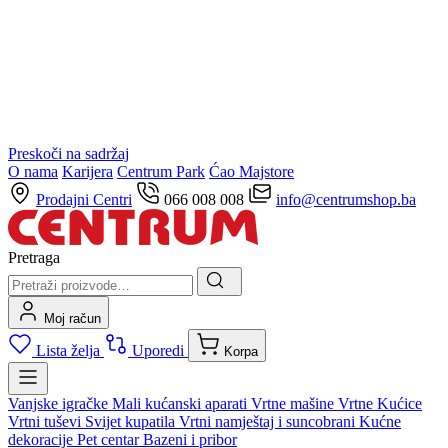
Preskoči na sadržaj
O nama
Karijera
Centrum Park
Ćao Majstore
Prodajni Centri
066 008 008
info@centrumshop.ba
Pretraga
Moj račun
Lista želja
Uporedi
Korpa
Vanjske igračke
Mali kućanski aparati
Vrtne mašine
Vrtne Kućice
Vrtni tuševi
Svijet kupatila
Vrtni namještaj i suncobrani
Kućne
dekoracije
Pet centar
Bazeni i pribor