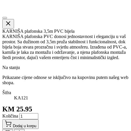
KARNIŠA plafonska 3,5m PVC bijela
KARNIŠA plafonska PVC donosi jednostavnost i eleganciju u vaš
prostor. Sa dužinom od 3,5m pruža stabilnost i funkcionalnost, dok
bijela boja stvara prozračnu i svjetlu atmosferu. Izrađena od PVC-a,
karniša je laka za montažu i održavanje, a njena plafonska montaža
štedi prostor, dajući vašem enterijeru čist i minimalistički izgled.
Na stanju
Prikazane cijene odnose se isključivo na kupovinu putem našeg web
shopa.
Šifra
KA121
KM 25.95
Količina
Dodaj u korpu