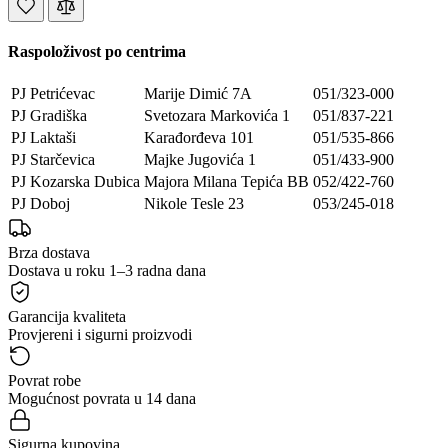
Raspoloživost po centrima
PJ Petrićevac
Marije Dimić 7A
051/323-000
PJ Gradiška
Svetozara Markovića 1
051/837-221
PJ Laktaši
Karađorđeva 101
051/535-866
PJ Starčevica
Majke Jugovića 1
051/433-900
PJ Kozarska Dubica
Majora Milana Tepića BB
052/422-760
PJ Doboj
Nikole Tesle 23
053/245-018
Brza dostava
Dostava u roku 1–3 radna dana
Garancija kvaliteta
Provjereni i sigurni proizvodi
Povrat robe
Mogućnost povrata u 14 dana
Sigurna kupovina