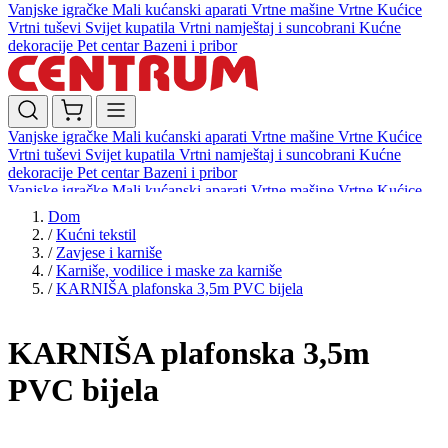
Vanjske igračke
Mali kućanski aparati
Vrtne mašine
Vrtne Kućice
Vrtni tuševi
Svijet kupatila
Vrtni namještaj i suncobrani
Kućne
dekoracije
Pet centar
Bazeni i pribor
Vanjske igračke
Mali kućanski aparati
Vrtne mašine
Vrtne Kućice
Vrtni tuševi
Svijet kupatila
Vrtni namještaj i suncobrani
Kućne
dekoracije
Pet centar
Bazeni i pribor
Vanjske igračke
Mali kućanski aparati
Vrtne mašine
Vrtne Kućice
Vrtni tuševi
Svijet kupatila
Vrtni namještaj i suncobrani
Kućne
Dom
dekoracije
Pet centar
Bazeni i pribor
/
Kućni tekstil
/
Zavjese i karniše
/
Karniše, vodilice i maske za karniše
/
KARNIŠA plafonska 3,5m PVC bijela
KARNIŠA plafonska 3,5m
PVC bijela