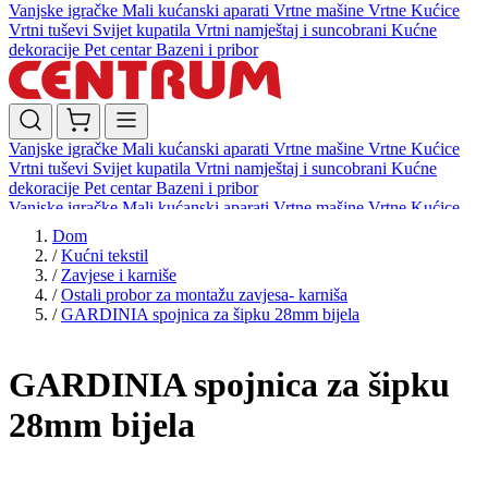
Vanjske igračke
Mali kućanski aparati
Vrtne mašine
Vrtne Kućice
Vrtni tuševi
Svijet kupatila
Vrtni namještaj i suncobrani
Kućne
dekoracije
Pet centar
Bazeni i pribor
Vanjske igračke
Mali kućanski aparati
Vrtne mašine
Vrtne Kućice
Vrtni tuševi
Svijet kupatila
Vrtni namještaj i suncobrani
Kućne
dekoracije
Pet centar
Bazeni i pribor
Vanjske igračke
Mali kućanski aparati
Vrtne mašine
Vrtne Kućice
Vrtni tuševi
Svijet kupatila
Vrtni namještaj i suncobrani
Kućne
Dom
dekoracije
Pet centar
Bazeni i pribor
/
Kućni tekstil
/
Zavjese i karniše
/
Ostali probor za montažu zavjesa- karniša
/
GARDINIA spojnica za šipku 28mm bijela
GARDINIA spojnica za šipku
28mm bijela