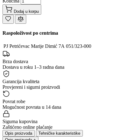
Količina
Dodaj u korpu
Raspoloživost po centrima
PJ Petrićevac
Marije Dimić 7A
051/323-000
Brza dostava
Dostava u roku 1–3 radna dana
Garancija kvaliteta
Provjereni i sigurni proizvodi
Povrat robe
Mogućnost povrata u 14 dana
Sigurna kupovina
Zaštićeno online plaćanje
Opis proizvoda
Tehničke karakteristike
Opis proizvoda
+