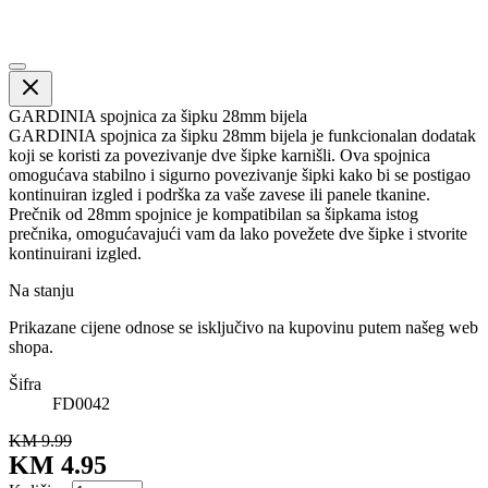
GARDINIA spojnica za šipku 28mm bijela
GARDINIA spojnica za šipku 28mm bijela je funkcionalan dodatak
koji se koristi za povezivanje dve šipke karnišli. Ova spojnica
omogućava stabilno i sigurno povezivanje šipki kako bi se postigao
kontinuiran izgled i podrška za vaše zavese ili panele tkanine.
Prečnik od 28mm spojnice je kompatibilan sa šipkama istog
prečnika, omogućavajući vam da lako povežete dve šipke i stvorite
kontinuirani izgled.
Na stanju
Prikazane cijene odnose se isključivo na kupovinu putem našeg web
shopa.
Šifra
FD0042
KM 9.99
KM 4.95