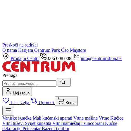
Preskoči na sadržaj
O nama
Karijera
Centrum Park
Ćao Majstore
Prodajni Centri
066 008 008
info@centrumshop.ba
Pretraga
Moj račun
Lista želja
Uporedi
Korpa
Vanjske igračke
Mali kućanski aparati
Vrtne mašine
Vrtne Kućice
Vrtni tuševi
Svijet kupatila
Vrtni namještaj i suncobrani
Kućne
dekoracije
Pet centar
Bazeni i pribor