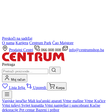
Preskoči na sadržaj
O nama
Karijera
Centrum Park
Ćao Majstore
Prodajni Centri
066 008 008
info@centrumshop.ba
Pretraga
Moj račun
Lista želja
Uporedi
Korpa
Vanjske igračke
Mali kućanski aparati
Vrtne mašine
Vrtne Kućice
Vrtni tuševi
Svijet kupatila
Vrtni namještaj i suncobrani
Kućne
dekoracije
Pet centar
Bazeni i pribor