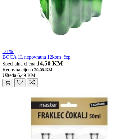
-31%
BOCA 1L nepovratna 12kom+čep
14,50 KM
Specijalna cijena
Redovna cijena
20,99 KM
Ušteda 6,49 KM