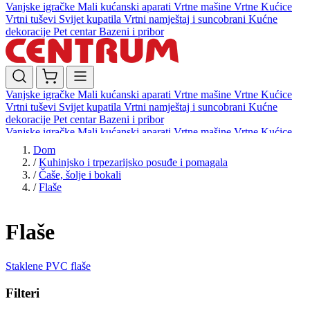
Vanjske igračke
Mali kućanski aparati
Vrtne mašine
Vrtne Kućice
Vrtni tuševi
Svijet kupatila
Vrtni namještaj i suncobrani
Kućne
dekoracije
Pet centar
Bazeni i pribor
Vanjske igračke
Mali kućanski aparati
Vrtne mašine
Vrtne Kućice
Vrtni tuševi
Svijet kupatila
Vrtni namještaj i suncobrani
Kućne
dekoracije
Pet centar
Bazeni i pribor
Vanjske igračke
Mali kućanski aparati
Vrtne mašine
Vrtne Kućice
Vrtni tuševi
Svijet kupatila
Vrtni namještaj i suncobrani
Kućne
Dom
dekoracije
Pet centar
Bazeni i pribor
/
Kuhinjsko i trpezarijsko posuđe i pomagala
/
Čaše, šolje i bokali
/
Flaše
Flaše
Staklene
PVC flaše
Filteri