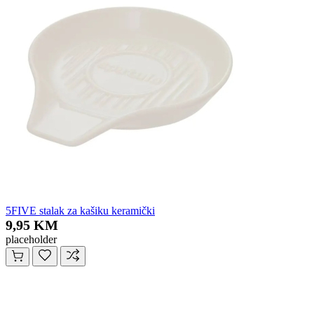
5FIVE stalak za kašiku keramički
9,95 KM
placeholder