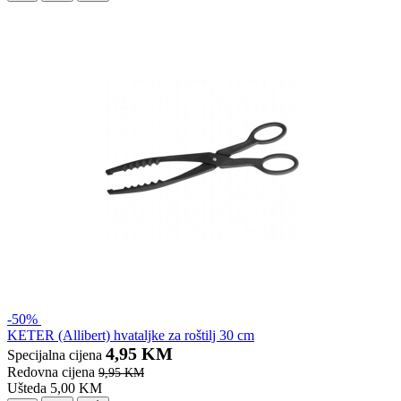
-50%
KETER (Allibert) hvataljke za roštilj 30 cm
4,95 KM
Specijalna cijena
Redovna cijena
9,95 KM
Ušteda 5,00 KM