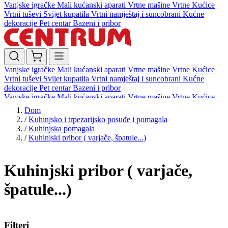
Vanjske igračke
Mali kućanski aparati
Vrtne mašine
Vrtne Kućice
Vrtni tuševi
Svijet kupatila
Vrtni namještaj i suncobrani
Kućne
dekoracije
Pet centar
Bazeni i pribor
Vanjske igračke
Mali kućanski aparati
Vrtne mašine
Vrtne Kućice
Vrtni tuševi
Svijet kupatila
Vrtni namještaj i suncobrani
Kućne
dekoracije
Pet centar
Bazeni i pribor
Vanjske igračke
Mali kućanski aparati
Vrtne mašine
Vrtne Kućice
Vrtni tuševi
Svijet kupatila
Vrtni namještaj i suncobrani
Kućne
Dom
dekoracije
Pet centar
Bazeni i pribor
/
Kuhinjsko i trpezarijsko posuđe i pomagala
/
Kuhinjska pomagala
/
Kuhinjski pribor ( varjače, špatule...)
Kuhinjski pribor ( varjače,
špatule...)
Filteri