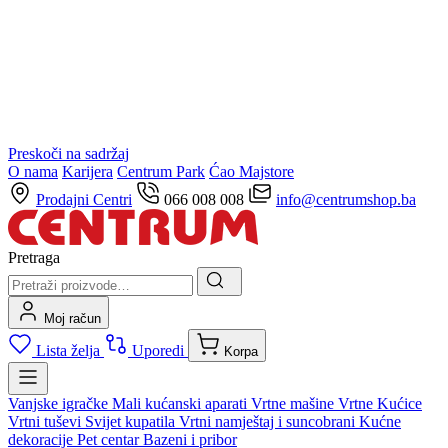
Preskoči na sadržaj
O nama
Karijera
Centrum Park
Ćao Majstore
Prodajni Centri
066 008 008
info@centrumshop.ba
Pretraga
Moj račun
Lista želja
Uporedi
Korpa
Vanjske igračke
Mali kućanski aparati
Vrtne mašine
Vrtne Kućice
Vrtni tuševi
Svijet kupatila
Vrtni namještaj i suncobrani
Kućne
dekoracije
Pet centar
Bazeni i pribor