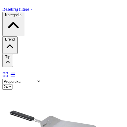
Resetiraj filtere
›
Kategorija
Brend
Tip