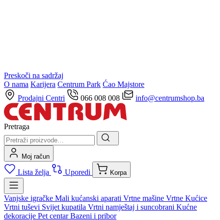
Preskoči na sadržaj
O nama
Karijera
Centrum Park
Ćao Majstore
Prodajni Centri
066 008 008
info@centrumshop.ba
Pretraga
Moj račun
Lista želja
Uporedi
Korpa
Vanjske igračke
Mali kućanski aparati
Vrtne mašine
Vrtne Kućice
Vrtni tuševi
Svijet kupatila
Vrtni namještaj i suncobrani
Kućne
dekoracije
Pet centar
Bazeni i pribor