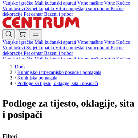
Vanjske igračke
Mali kućanski aparati
Vrtne mašine
Vrtne Kućice
Vrtni tuševi
Svijet kupatila
Vrtni namještaj i suncobrani
Kućne
dekoracije
Pet centar
Bazeni i pribor
Vanjske igračke
Mali kućanski aparati
Vrtne mašine
Vrtne Kućice
Vrtni tuševi
Svijet kupatila
Vrtni namještaj i suncobrani
Kućne
dekoracije
Pet centar
Bazeni i pribor
Vanjske igračke
Mali kućanski aparati
Vrtne mašine
Vrtne Kućice
Vrtni tuševi
Svijet kupatila
Vrtni namještaj i suncobrani
Kućne
Dom
dekoracije
Pet centar
Bazeni i pribor
/
Kuhinjsko i trpezarijsko posuđe i pomagala
/
Kuhinjska pomagala
/
Podloge za tijesto, oklagije, sita i posipači
Podloge za tijesto, oklagije, sita
i posipači
Filteri