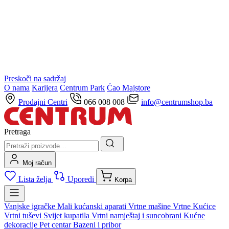
Preskoči na sadržaj
O nama
Karijera
Centrum Park
Ćao Majstore
Prodajni Centri
066 008 008
info@centrumshop.ba
Pretraga
Moj račun
Lista želja
Uporedi
Korpa
Vanjske igračke
Mali kućanski aparati
Vrtne mašine
Vrtne Kućice
Vrtni tuševi
Svijet kupatila
Vrtni namještaj i suncobrani
Kućne
dekoracije
Pet centar
Bazeni i pribor