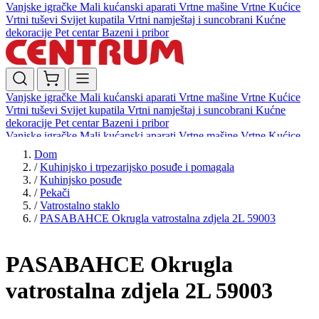
Vanjske igračke
Mali kućanski aparati
Vrtne mašine
Vrtne Kućice
Vrtni tuševi
Svijet kupatila
Vrtni namještaj i suncobrani
Kućne
dekoracije
Pet centar
Bazeni i pribor
Vanjske igračke
Mali kućanski aparati
Vrtne mašine
Vrtne Kućice
Vrtni tuševi
Svijet kupatila
Vrtni namještaj i suncobrani
Kućne
dekoracije
Pet centar
Bazeni i pribor
Vanjske igračke
Mali kućanski aparati
Vrtne mašine
Vrtne Kućice
Vrtni tuševi
Svijet kupatila
Vrtni namještaj i suncobrani
Kućne
Dom
dekoracije
Pet centar
Bazeni i pribor
/
Kuhinjsko i trpezarijsko posuđe i pomagala
/
Kuhinjsko posuđe
/
Pekači
/
Vatrostalno staklo
/
PASABAHCE Okrugla vatrostalna zdjela 2L 59003
PASABAHCE Okrugla
vatrostalna zdjela 2L 59003