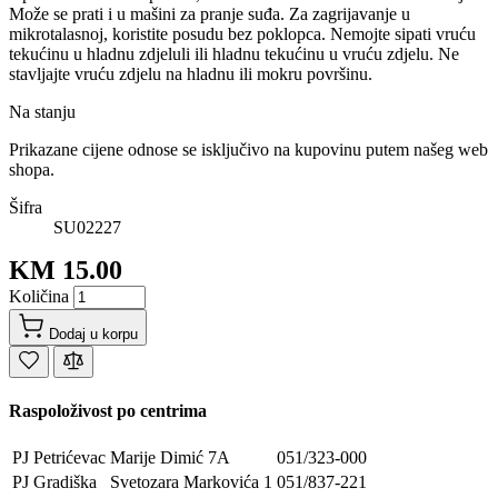
Može se prati i u mašini za pranje suđa. Za zagrijavanje u
mikrotalasnoj, koristite posudu bez poklopca. Nemojte sipati vruću
tekućinu u hladnu zdjeluli ili hladnu tekućinu u vruću zdjelu. Ne
stavljajte vruću zdjelu na hladnu ili mokru površinu.
Na stanju
Prikazane cijene odnose se isključivo na kupovinu putem našeg web
shopa.
Šifra
SU02227
KM 15.00
Količina
Dodaj u korpu
Raspoloživost po centrima
PJ Petrićevac
Marije Dimić 7A
051/323-000
PJ Gradiška
Svetozara Markovića 1
051/837-221