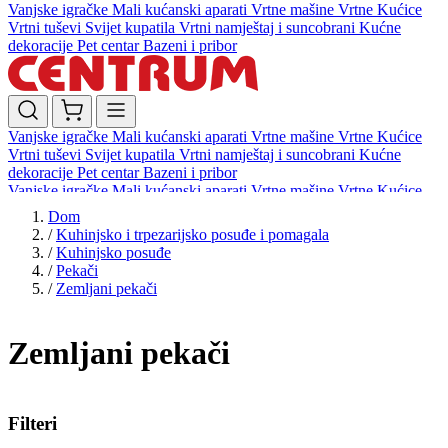
Vanjske igračke
Mali kućanski aparati
Vrtne mašine
Vrtne Kućice
Vrtni tuševi
Svijet kupatila
Vrtni namještaj i suncobrani
Kućne
dekoracije
Pet centar
Bazeni i pribor
Vanjske igračke
Mali kućanski aparati
Vrtne mašine
Vrtne Kućice
Vrtni tuševi
Svijet kupatila
Vrtni namještaj i suncobrani
Kućne
dekoracije
Pet centar
Bazeni i pribor
Vanjske igračke
Mali kućanski aparati
Vrtne mašine
Vrtne Kućice
Vrtni tuševi
Svijet kupatila
Vrtni namještaj i suncobrani
Kućne
Dom
dekoracije
Pet centar
Bazeni i pribor
/
Kuhinjsko i trpezarijsko posuđe i pomagala
/
Kuhinjsko posuđe
/
Pekači
/
Zemljani pekači
Zemljani pekači
Filteri