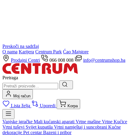
Preskoči na sadržaj
O nama
Karijera
Centrum Park
Ćao Majstore
Prodajni Centri
066 008 008
info@centrumshop.ba
Pretraga
Moj račun
Lista želja
Uporedi
Korpa
Vanjske igračke
Mali kućanski aparati
Vrtne mašine
Vrtne Kućice
Vrtni tuševi
Svijet kupatila
Vrtni namještaj i suncobrani
Kućne
dekoracije
Pet centar
Bazeni i pribor