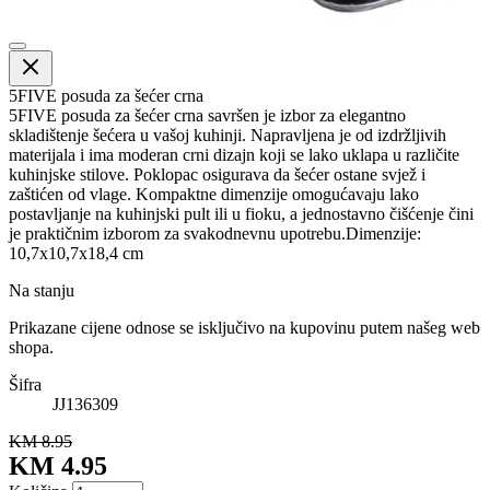
5FIVE posuda za šećer crna
5FIVE posuda za šećer crna savršen je izbor za elegantno
skladištenje šećera u vašoj kuhinji. Napravljena je od izdržljivih
materijala i ima moderan crni dizajn koji se lako uklapa u različite
kuhinjske stilove. Poklopac osigurava da šećer ostane svjež i
zaštićen od vlage. Kompaktne dimenzije omogućavaju lako
postavljanje na kuhinjski pult ili u fioku, a jednostavno čišćenje čini
je praktičnim izborom za svakodnevnu upotrebu.Dimenzije:
10,7x10,7x18,4 cm
Na stanju
Prikazane cijene odnose se isključivo na kupovinu putem našeg web
shopa.
Šifra
JJ136309
KM 8.95
KM 4.95