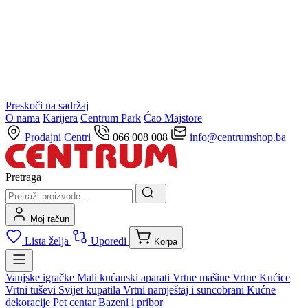
Preskoči na sadržaj
O nama
Karijera
Centrum Park
Ćao Majstore
Prodajni Centri
066 008 008
info@centrumshop.ba
Pretraga
Moj račun
Lista želja
Uporedi
Korpa
Vanjske igračke
Mali kućanski aparati
Vrtne mašine
Vrtne Kućice
Vrtni tuševi
Svijet kupatila
Vrtni namještaj i suncobrani
Kućne
dekoracije
Pet centar
Bazeni i pribor