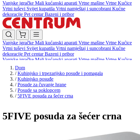
Vanjske igračke
Mali kućanski aparati
Vrtne mašine
Vrtne Kućice
Vrtni tuševi
Svijet kupatila
Vrtni namještaj i suncobrani
Kućne
dekoracije
Pet centar
Bazeni i pribor
Vanjske igračke
Mali kućanski aparati
Vrtne mašine
Vrtne Kućice
Vrtni tuševi
Svijet kupatila
Vrtni namještaj i suncobrani
Kućne
dekoracije
Pet centar
Bazeni i pribor
Vanjske igračke
Mali kućanski aparati
Vrtne mašine
Vrtne Kućice
Vrtni tuševi
Svijet kupatila
Vrtni namještaj i suncobrani
Kućne
Dom
dekoracije
Pet centar
Bazeni i pribor
/
Kuhinjsko i trpezarijsko posuđe i pomagala
/
Kuhinjsko posuđe
/
Posude za čuvanje hrane
/
Posude sa poklopcem
/
5FIVE posuda za šećer crna
5FIVE posuda za šećer crna