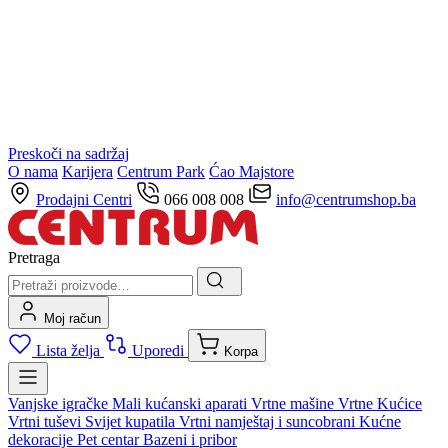
Preskoči na sadržaj
O nama
Karijera
Centrum Park
Ćao Majstore
Prodajni Centri
066 008 008
info@centrumshop.ba
Pretraga
Moj račun
Lista želja
Uporedi
Korpa
Vanjske igračke
Mali kućanski aparati
Vrtne mašine
Vrtne Kućice
Vrtni tuševi
Svijet kupatila
Vrtni namještaj i suncobrani
Kućne
dekoracije
Pet centar
Bazeni i pribor