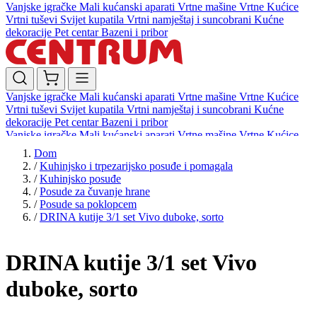
Vanjske igračke
Mali kućanski aparati
Vrtne mašine
Vrtne Kućice
Vrtni tuševi
Svijet kupatila
Vrtni namještaj i suncobrani
Kućne
dekoracije
Pet centar
Bazeni i pribor
Vanjske igračke
Mali kućanski aparati
Vrtne mašine
Vrtne Kućice
Vrtni tuševi
Svijet kupatila
Vrtni namještaj i suncobrani
Kućne
dekoracije
Pet centar
Bazeni i pribor
Vanjske igračke
Mali kućanski aparati
Vrtne mašine
Vrtne Kućice
Vrtni tuševi
Svijet kupatila
Vrtni namještaj i suncobrani
Kućne
Dom
dekoracije
Pet centar
Bazeni i pribor
/
Kuhinjsko i trpezarijsko posuđe i pomagala
/
Kuhinjsko posuđe
/
Posude za čuvanje hrane
/
Posude sa poklopcem
/
DRINA kutije 3/1 set Vivo duboke, sorto
DRINA kutije 3/1 set Vivo
duboke, sorto