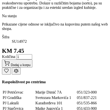
svakodnevnu upotrebu. Dolaze u različitim bojama (sorto), pa su
praktične i za organizaciju i za estetski uredan izgled kuhinje.
Na stanju
Prikazane cijene odnose se isključivo na kupovinu putem našeg web
shopa.
Šifra
SU14972
KM 7.45
Količina
Dodaj u korpu
Raspoloživost po centrima
PJ Petrićevac
Marije Dimić 7A
051/323-000
PJ Gradiška
Svetozara Markovića 1
051/837-221
PJ Laktaši
Karađorđeva 101
051/535-866
PJ Starčevica
Majke Jugovića 1
051/433-900