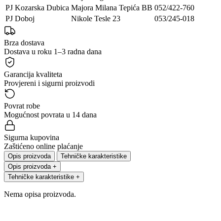
PJ Kozarska Dubica
Majora Milana Tepića BB
052/422-760
PJ Doboj
Nikole Tesle 23
053/245-018
Brza dostava
Dostava u roku 1–3 radna dana
Garancija kvaliteta
Provjereni i sigurni proizvodi
Povrat robe
Mogućnost povrata u 14 dana
Sigurna kupovina
Zaštićeno online plaćanje
Opis proizvoda
Tehničke karakteristike
Opis proizvoda
+
Tehničke karakteristike
+
Nema opisa proizvoda.