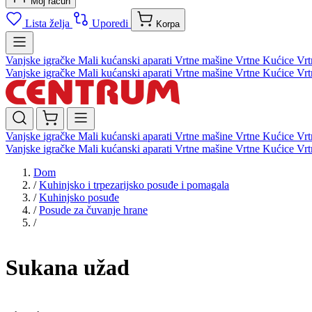
Moj račun
Lista želja
Uporedi
Korpa
Vanjske igračke
Mali kućanski aparati
Vrtne mašine
Vrtne Kućice
Vrt
Vanjske igračke
Mali kućanski aparati
Vrtne mašine
Vrtne Kućice
Vrt
Vanjske igračke
Mali kućanski aparati
Vrtne mašine
Vrtne Kućice
Vrt
Vanjske igračke
Mali kućanski aparati
Vrtne mašine
Vrtne Kućice
Vrt
Dom
/
Kuhinjsko i trpezarijsko posuđe i pomagala
/
Kuhinjsko posuđe
/
Posude za čuvanje hrane
/
Sukana užad