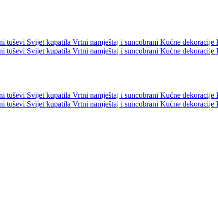
ni tuševi
Svijet kupatila
Vrtni namještaj i suncobrani
Kućne dekoracije
ni tuševi
Svijet kupatila
Vrtni namještaj i suncobrani
Kućne dekoracije
ni tuševi
Svijet kupatila
Vrtni namještaj i suncobrani
Kućne dekoracije
ni tuševi
Svijet kupatila
Vrtni namještaj i suncobrani
Kućne dekoracije