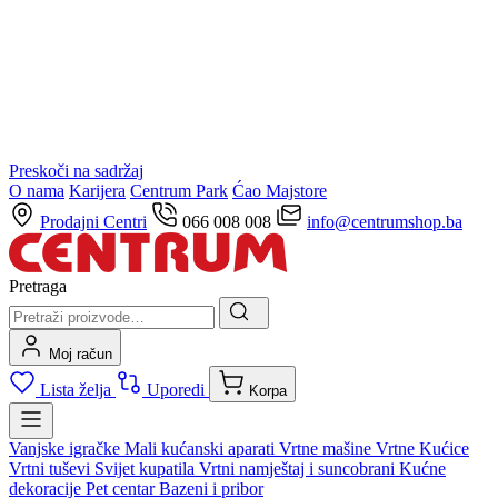
Preskoči na sadržaj
O nama
Karijera
Centrum Park
Ćao Majstore
Prodajni Centri
066 008 008
info@centrumshop.ba
Pretraga
Moj račun
Lista želja
Uporedi
Korpa
Vanjske igračke
Mali kućanski aparati
Vrtne mašine
Vrtne Kućice
Vrtni tuševi
Svijet kupatila
Vrtni namještaj i suncobrani
Kućne
dekoracije
Pet centar
Bazeni i pribor