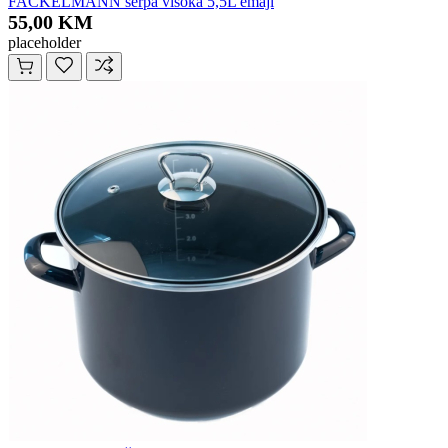
FACKELMANN šerpa visoka 5,5L emajl
55,00 KM
placeholder