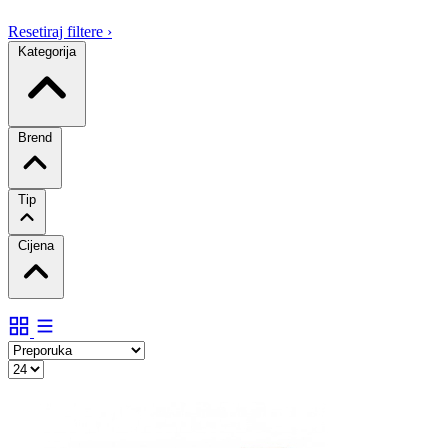
Resetiraj filtere
›
Kategorija
Brend
Tip
Cijena