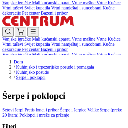
Vanjske igračke
Mali kućanski aparati
Vrtne mašine
Vrtne Kućice
Vrtni tuševi
Svijet kupatila
Vrtni namještaj i suncobrani
Kućne
dekoracije
Pet centar
Bazeni i pribor
Vanjske igračke
Mali kućanski aparati
Vrtne mašine
Vrtne Kućice
Vrtni tuševi
Svijet kupatila
Vrtni namještaj i suncobrani
Kućne
dekoracije
Pet centar
Bazeni i pribor
Vanjske igračke
Mali kućanski aparati
Vrtne mašine
Vrtne Kućice
Vrtni tuševi
Svijet kupatila
Vrtni namještaj i suncobrani
Kućne
Dom
dekoracije
Pet centar
Bazeni i pribor
/
Kuhinjsko i trpezarijsko posuđe i pomagala
/
Kuhinjsko posuđe
/
Šerpe i poklopci
Šerpe i poklopci
Setovi šerpi
Pretis lonci i pribor
Šerpe i šerpice
Velike šerpe (preko
20 litara)
Poklopci i mreže za prženje
Filteri