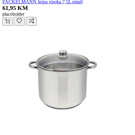
FACKELMANN šerpa visoka 7,5L emajl
61,95 KM
placeholder