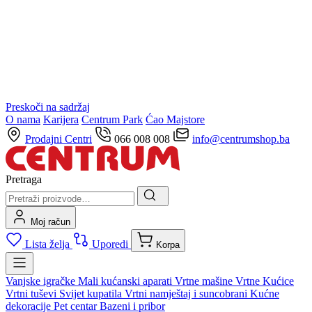
Preskoči na sadržaj
O nama
Karijera
Centrum Park
Ćao Majstore
Prodajni Centri
066 008 008
info@centrumshop.ba
Pretraga
Moj račun
Lista želja
Uporedi
Korpa
Vanjske igračke
Mali kućanski aparati
Vrtne mašine
Vrtne Kućice
Vrtni tuševi
Svijet kupatila
Vrtni namještaj i suncobrani
Kućne
dekoracije
Pet centar
Bazeni i pribor