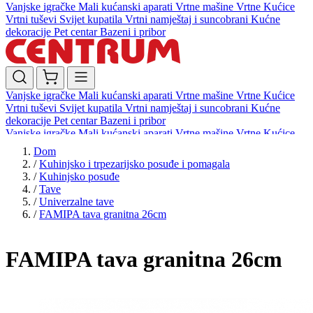
Vanjske igračke
Mali kućanski aparati
Vrtne mašine
Vrtne Kućice
Vrtni tuševi
Svijet kupatila
Vrtni namještaj i suncobrani
Kućne
dekoracije
Pet centar
Bazeni i pribor
Vanjske igračke
Mali kućanski aparati
Vrtne mašine
Vrtne Kućice
Vrtni tuševi
Svijet kupatila
Vrtni namještaj i suncobrani
Kućne
dekoracije
Pet centar
Bazeni i pribor
Vanjske igračke
Mali kućanski aparati
Vrtne mašine
Vrtne Kućice
Vrtni tuševi
Svijet kupatila
Vrtni namještaj i suncobrani
Kućne
Dom
dekoracije
Pet centar
Bazeni i pribor
/
Kuhinjsko i trpezarijsko posuđe i pomagala
/
Kuhinjsko posuđe
/
Tave
/
Univerzalne tave
/
FAMIPA tava granitna 26cm
FAMIPA tava granitna 26cm