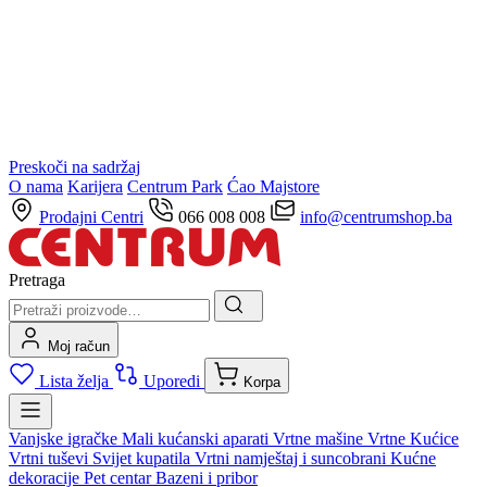
Preskoči na sadržaj
O nama
Karijera
Centrum Park
Ćao Majstore
Prodajni Centri
066 008 008
info@centrumshop.ba
Pretraga
Moj račun
Lista želja
Uporedi
Korpa
Vanjske igračke
Mali kućanski aparati
Vrtne mašine
Vrtne Kućice
Vrtni tuševi
Svijet kupatila
Vrtni namještaj i suncobrani
Kućne
dekoracije
Pet centar
Bazeni i pribor