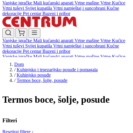
Vanjske igračke
Mali kućanski aparati
Vrtne mašine
Vrtne Kućice
Vrtni tuševi
Svijet kupatila
Vrtni namještaj i suncobrani
Kućne
dekoracije
Pet centar
Bazeni i pribor
Vanjske igračke
Mali kućanski aparati
Vrtne mašine
Vrtne Kućice
Vrtni tuševi
Svijet kupatila
Vrtni namještaj i suncobrani
Kućne
dekoracije
Pet centar
Bazeni i pribor
Vanjske igračke
Mali kućanski aparati
Vrtne mašine
Vrtne Kućice
Vrtni tuševi
Svijet kupatila
Vrtni namještaj i suncobrani
Kućne
Dom
dekoracije
Pet centar
Bazeni i pribor
/
Kuhinjsko i trpezarijsko posuđe i pomagala
/
Kuhinjsko posuđe
/
Termos boce, šolje, posude
Termos boce, šolje, posude
Filteri
Resetiraj filtere
›