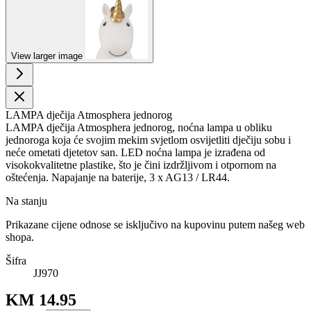
View larger image
LAMPA dječija Atmosphera jednorog
LAMPA dječija Atmosphera jednorog, noćna lampa u obliku
jednoroga koja će svojim mekim svjetlom osvijetliti dječiju sobu i
neće ometati djetetov san. LED noćna lampa je izrađena od
visokokvalitetne plastike, što je čini izdržljivom i otpornom na
oštećenja. Napajanje na baterije, 3 x AG13 / LR44.
Na stanju
Prikazane cijene odnose se isključivo na kupovinu putem našeg web
shopa.
Šifra
JJ970
KM 14.95