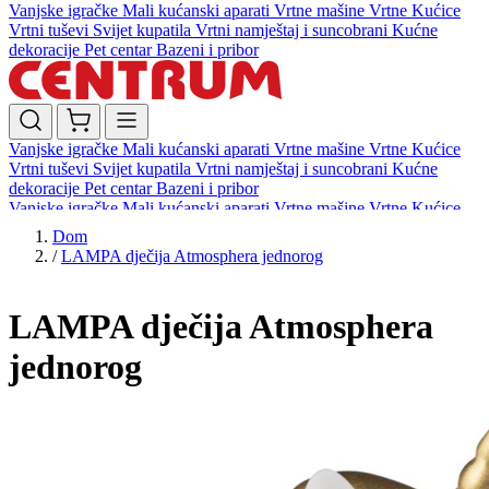
Vanjske igračke
Mali kućanski aparati
Vrtne mašine
Vrtne Kućice
Vrtni tuševi
Svijet kupatila
Vrtni namještaj i suncobrani
Kućne
dekoracije
Pet centar
Bazeni i pribor
Vanjske igračke
Mali kućanski aparati
Vrtne mašine
Vrtne Kućice
Vrtni tuševi
Svijet kupatila
Vrtni namještaj i suncobrani
Kućne
dekoracije
Pet centar
Bazeni i pribor
Vanjske igračke
Mali kućanski aparati
Vrtne mašine
Vrtne Kućice
Vrtni tuševi
Svijet kupatila
Vrtni namještaj i suncobrani
Kućne
Dom
dekoracije
Pet centar
Bazeni i pribor
/
LAMPA dječija Atmosphera jednorog
LAMPA dječija Atmosphera
jednorog