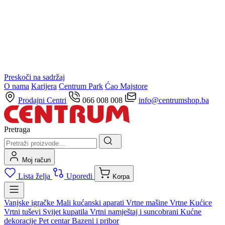
Preskoči na sadržaj
O nama
Karijera
Centrum Park
Ćao Majstore
Prodajni Centri
066 008 008
info@centrumshop.ba
Pretraga
Moj račun
Lista želja
Uporedi
Korpa
Vanjske igračke
Mali kućanski aparati
Vrtne mašine
Vrtne Kućice
Vrtni tuševi
Svijet kupatila
Vrtni namještaj i suncobrani
Kućne
dekoracije
Pet centar
Bazeni i pribor