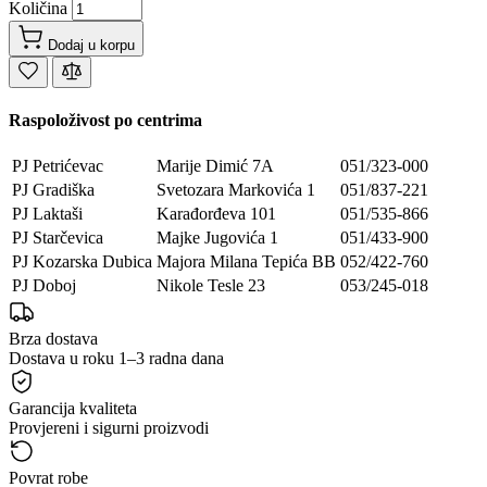
Količina
Dodaj u korpu
Raspoloživost po centrima
PJ Petrićevac
Marije Dimić 7A
051/323-000
PJ Gradiška
Svetozara Markovića 1
051/837-221
PJ Laktaši
Karađorđeva 101
051/535-866
PJ Starčevica
Majke Jugovića 1
051/433-900
PJ Kozarska Dubica
Majora Milana Tepića BB
052/422-760
PJ Doboj
Nikole Tesle 23
053/245-018
Brza dostava
Dostava u roku 1–3 radna dana
Garancija kvaliteta
Provjereni i sigurni proizvodi
Povrat robe