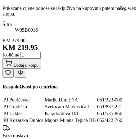
Prikazane cijene odnose se isključivo na kupovinu putem našeg web
shopa.
Šifra
W05B0016
KM 379.00
KM 219.95
Količina
Dodaj u korpu
Raspoloživost po centrima
PJ Petrićevac
Marije Dimić 7A
051/323-000
PJ Gradiška
Svetozara Markovića 1
051/837-221
PJ Laktaši
Karađorđeva 101
051/535-866
PJ Kozarska Dubica
Majora Milana Tepića BB
052/422-760
Brza dostava