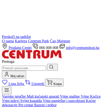
Preskoči na sadržaj
O nama
Karijera
Centrum Park
Ćao Majstore
Prodajni Centri
066 008 008
info@centrumshop.ba
Pretraga
Moj račun
Lista želja
Uporedi
Korpa
Vanjske igračke
Mali kućanski aparati
Vrtne mašine
Vrtne Kućice
Vrtni tuševi
Svijet kupatila
Vrtni namještaj i suncobrani
Kućne
dekoracije
Pet centar
Bazeni i pribor