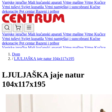
Vanjske igračke
Mali kućanski aparati
Vrtne mašine
Vrtne Kućice
Vrtni tuševi
Svijet kupatila
Vrtni namještaj i suncobrani
Kućne
dekoracije
Pet centar
Bazeni i pribor
Vanjske igračke
Mali kućanski aparati
Vrtne mašine
Vrtne Kućice
Vrtni tuševi
Svijet kupatila
Vrtni namještaj i suncobrani
Kućne
dekoracije
Pet centar
Bazeni i pribor
Vanjske igračke
Mali kućanski aparati
Vrtne mašine
Vrtne Kućice
Vrtni tuševi
Svijet kupatila
Vrtni namještaj i suncobrani
Kućne
Dom
dekoracije
Pet centar
Bazeni i pribor
/
LJULJAŠKA jaje natur 104x117x195
LJULJAŠKA jaje natur
104x117x195