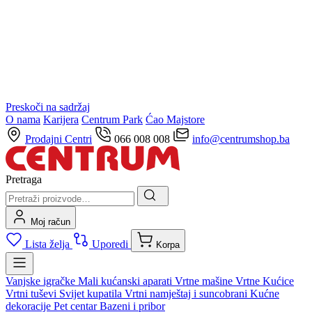
Preskoči na sadržaj
O nama
Karijera
Centrum Park
Ćao Majstore
Prodajni Centri
066 008 008
info@centrumshop.ba
Pretraga
Moj račun
Lista želja
Uporedi
Korpa
Vanjske igračke
Mali kućanski aparati
Vrtne mašine
Vrtne Kućice
Vrtni tuševi
Svijet kupatila
Vrtni namještaj i suncobrani
Kućne
dekoracije
Pet centar
Bazeni i pribor