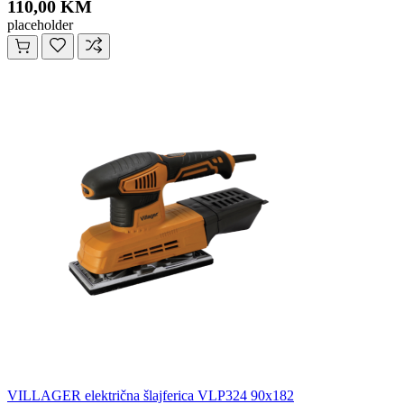
110,00 KM
placeholder
VILLAGER električna šlajferica VLP324 90x182