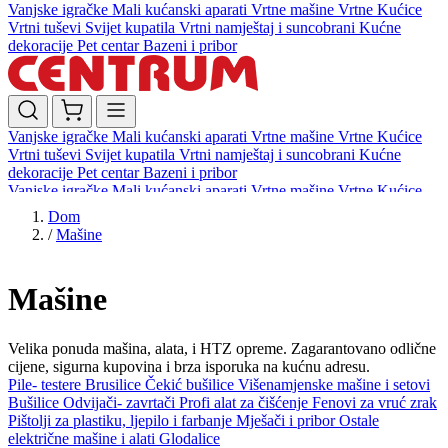
Vanjske igračke
Mali kućanski aparati
Vrtne mašine
Vrtne Kućice
Vrtni tuševi
Svijet kupatila
Vrtni namještaj i suncobrani
Kućne
dekoracije
Pet centar
Bazeni i pribor
Vanjske igračke
Mali kućanski aparati
Vrtne mašine
Vrtne Kućice
Vrtni tuševi
Svijet kupatila
Vrtni namještaj i suncobrani
Kućne
dekoracije
Pet centar
Bazeni i pribor
Vanjske igračke
Mali kućanski aparati
Vrtne mašine
Vrtne Kućice
Vrtni tuševi
Svijet kupatila
Vrtni namještaj i suncobrani
Kućne
Dom
dekoracije
Pet centar
Bazeni i pribor
/
Mašine
Mašine
Velika ponuda mašina, alata, i HTZ opreme. Zagarantovano odlične
cijene, sigurna kupovina i brza isporuka na kućnu adresu.
Pile- testere
Brusilice
Čekić bušilice
Višenamjenske mašine i setovi
Bušilice
Odvijači- zavrtači
Profi alat za čišćenje
Fenovi za vruć zrak
Pištolji za plastiku, ljepilo i farbanje
Mješači i pribor
Ostale
električne mašine i alati
Glodalice