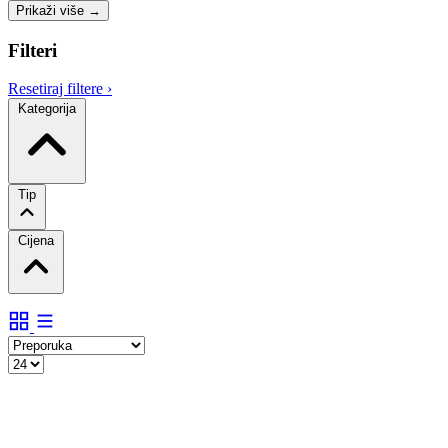
Prikaži više
→
Filteri
Resetiraj filtere
›
Kategorija
Tip
Cijena