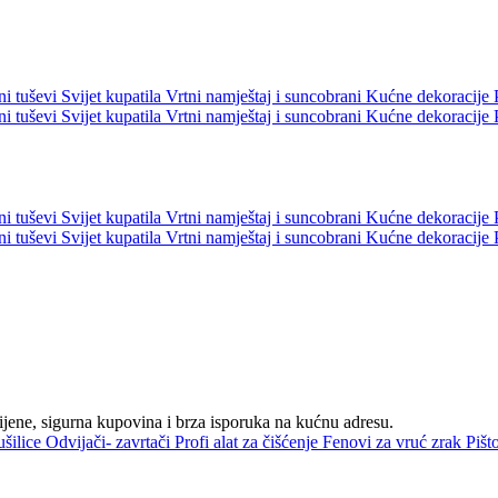
ni tuševi
Svijet kupatila
Vrtni namještaj i suncobrani
Kućne dekoracije
ni tuševi
Svijet kupatila
Vrtni namještaj i suncobrani
Kućne dekoracije
ni tuševi
Svijet kupatila
Vrtni namještaj i suncobrani
Kućne dekoracije
ni tuševi
Svijet kupatila
Vrtni namještaj i suncobrani
Kućne dekoracije
jene, sigurna kupovina i brza isporuka na kućnu adresu.
šilice
Odvijači- zavrtači
Profi alat za čišćenje
Fenovi za vruć zrak
Pišto