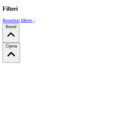
Filteri
Resetiraj filtere
›
Brend
Cijena