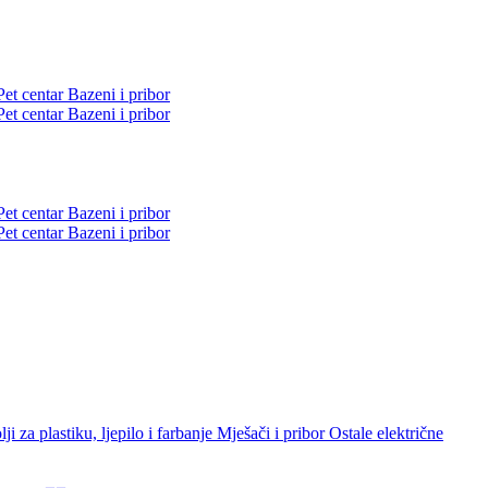
Pet centar
Bazeni i pribor
Pet centar
Bazeni i pribor
Pet centar
Bazeni i pribor
Pet centar
Bazeni i pribor
lji za plastiku, ljepilo i farbanje
Mješači i pribor
Ostale električne