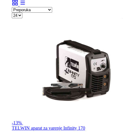
-13%
TELWIN aparat za varenje Infinity 170