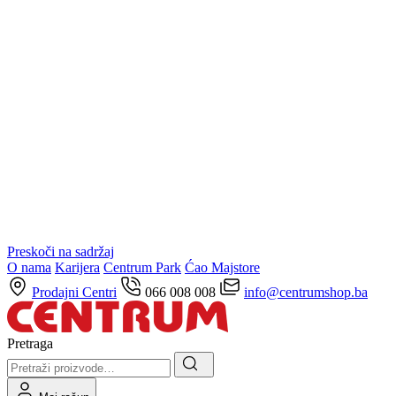
Preskoči na sadržaj
O nama
Karijera
Centrum Park
Ćao Majstore
Prodajni Centri
066 008 008
info@centrumshop.ba
Pretraga