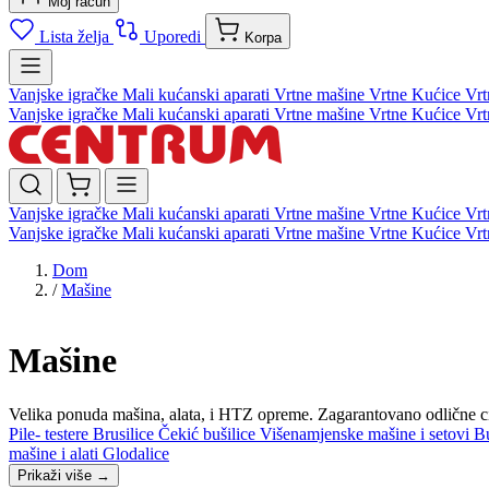
Moj račun
Lista želja
Uporedi
Korpa
Vanjske igračke
Mali kućanski aparati
Vrtne mašine
Vrtne Kućice
Vrt
Vanjske igračke
Mali kućanski aparati
Vrtne mašine
Vrtne Kućice
Vrt
Vanjske igračke
Mali kućanski aparati
Vrtne mašine
Vrtne Kućice
Vrt
Vanjske igračke
Mali kućanski aparati
Vrtne mašine
Vrtne Kućice
Vrt
Dom
/
Mašine
Mašine
Velika ponuda mašina, alata, i HTZ opreme. Zagarantovano odlične ci
Pile- testere
Brusilice
Čekić bušilice
Višenamjenske mašine i setovi
Bu
mašine i alati
Glodalice
Prikaži više
→