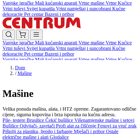
Vanjske igračke
Mali kućanski aparati
Vrtne mašine
Vrtne Kućice
Vrtni tuševi
Svijet kupatila
Vrtni namještaj i suncobrani
Kućne
dekoracije
Pet centar
Bazeni i pribor
Vanjske igračke
Mali kućanski aparati
Vrtne mašine
Vrtne Kućice
Vrtni tuševi
Svijet kupatila
Vrtni namještaj i suncobrani
Kućne
dekoracije
Pet centar
Bazeni i pribor
Vanjske igračke
Mali kućanski aparati
Vrtne mašine
Vrtne Kućice
Vrtni tuševi
Svijet kupatila
Vrtni namještaj i suncobrani
Kućne
Dom
dekoracije
Pet centar
Bazeni i pribor
/
Mašine
Mašine
Velika ponuda mašina, alata, i HTZ opreme. Zagarantovano odlične
cijene, sigurna kupovina i brza isporuka na kućnu adresu.
Pile- testere
Brusilice
Čekić bušilice
Višenamjenske mašine i setovi
Bušilice
Odvijači- zavrtači
Profi alat za čišćenje
Fenovi za vruć zrak
Pištolji za plastiku, ljepilo i farbanje
Mješači i pribor
Ostale
električne mašine i alati
Glodalice