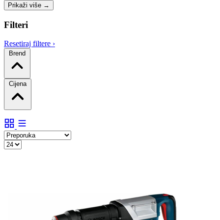
Prikaži više
→
Filteri
Resetiraj filtere
›
Brend
Cijena