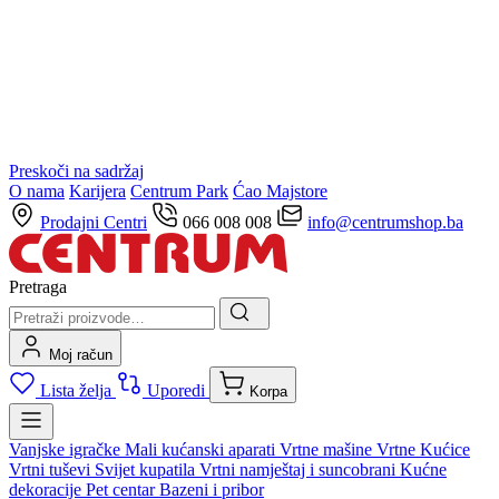
Preskoči na sadržaj
O nama
Karijera
Centrum Park
Ćao Majstore
Prodajni Centri
066 008 008
info@centrumshop.ba
Pretraga
Moj račun
Lista želja
Uporedi
Korpa
Vanjske igračke
Mali kućanski aparati
Vrtne mašine
Vrtne Kućice
Vrtni tuševi
Svijet kupatila
Vrtni namještaj i suncobrani
Kućne
dekoracije
Pet centar
Bazeni i pribor