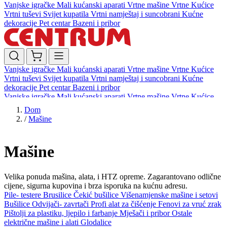
Vanjske igračke
Mali kućanski aparati
Vrtne mašine
Vrtne Kućice
Vrtni tuševi
Svijet kupatila
Vrtni namještaj i suncobrani
Kućne
dekoracije
Pet centar
Bazeni i pribor
Vanjske igračke
Mali kućanski aparati
Vrtne mašine
Vrtne Kućice
Vrtni tuševi
Svijet kupatila
Vrtni namještaj i suncobrani
Kućne
dekoracije
Pet centar
Bazeni i pribor
Vanjske igračke
Mali kućanski aparati
Vrtne mašine
Vrtne Kućice
Vrtni tuševi
Svijet kupatila
Vrtni namještaj i suncobrani
Kućne
Dom
dekoracije
Pet centar
Bazeni i pribor
/
Mašine
Mašine
Velika ponuda mašina, alata, i HTZ opreme. Zagarantovano odlične
cijene, sigurna kupovina i brza isporuka na kućnu adresu.
Pile- testere
Brusilice
Čekić bušilice
Višenamjenske mašine i setovi
Bušilice
Odvijači- zavrtači
Profi alat za čišćenje
Fenovi za vruć zrak
Pištolji za plastiku, ljepilo i farbanje
Mješači i pribor
Ostale
električne mašine i alati
Glodalice