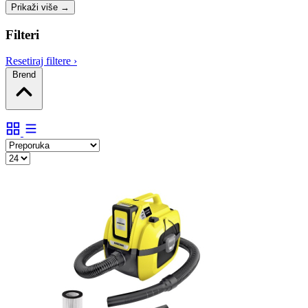
Prikaži više
→
Filteri
Resetiraj filtere
›
Brend