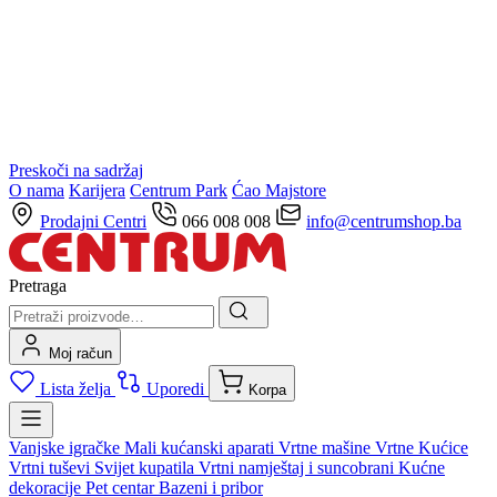
Preskoči na sadržaj
O nama
Karijera
Centrum Park
Ćao Majstore
Prodajni Centri
066 008 008
info@centrumshop.ba
Pretraga
Moj račun
Lista želja
Uporedi
Korpa
Vanjske igračke
Mali kućanski aparati
Vrtne mašine
Vrtne Kućice
Vrtni tuševi
Svijet kupatila
Vrtni namještaj i suncobrani
Kućne
dekoracije
Pet centar
Bazeni i pribor