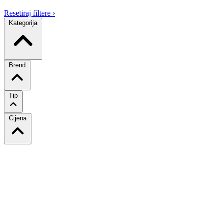
Resetiraj filtere
›
Kategorija
Brend
Tip
Cijena