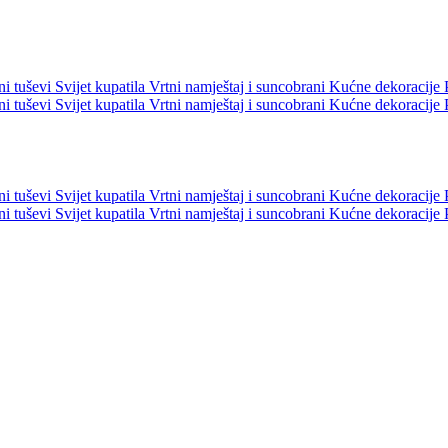
ni tuševi
Svijet kupatila
Vrtni namještaj i suncobrani
Kućne dekoracije
ni tuševi
Svijet kupatila
Vrtni namještaj i suncobrani
Kućne dekoracije
ni tuševi
Svijet kupatila
Vrtni namještaj i suncobrani
Kućne dekoracije
ni tuševi
Svijet kupatila
Vrtni namještaj i suncobrani
Kućne dekoracije