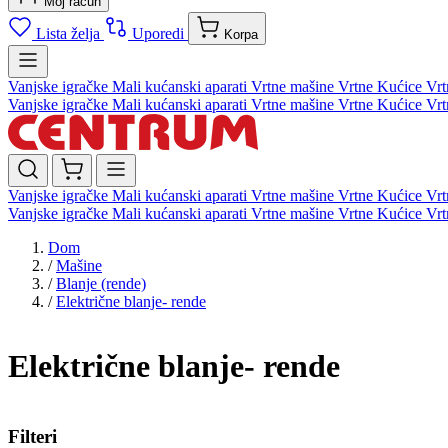
Moj račun
Lista želja
Uporedi
Korpa
Vanjske igračke
Mali kućanski aparati
Vrtne mašine
Vrtne Kućice
Vrt
Vanjske igračke
Mali kućanski aparati
Vrtne mašine
Vrtne Kućice
Vrt
Vanjske igračke
Mali kućanski aparati
Vrtne mašine
Vrtne Kućice
Vrt
Vanjske igračke
Mali kućanski aparati
Vrtne mašine
Vrtne Kućice
Vrt
Dom
/
Mašine
/
Blanje (rende)
/
Električne blanje- rende
Električne blanje- rende
Filteri