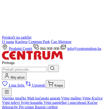
Preskoči na sadržaj
O nama
Karijera
Centrum Park
Ćao Majstore
Prodajni Centri
066 008 008
info@centrumshop.ba
Pretraga
Moj račun
Lista želja
Uporedi
Korpa
Vanjske igračke
Mali kućanski aparati
Vrtne mašine
Vrtne Kućice
Vrtni tuševi
Svijet kupatila
Vrtni namještaj i suncobrani
Kućne
dekoracije
Pet centar
Bazeni i pribor