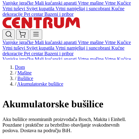
Vanjske igračke
Mali kućanski aparati
Vrtne mašine
Vrtne Kućice
Vrtni tuševi
Svijet kupatila
Vrtni namještaj i suncobrani
Kućne
dekoracije
Pet centar
Bazeni i pribor
Vanjske igračke
Mali kućanski aparati
Vrtne mašine
Vrtne Kućice
Vrtni tuševi
Svijet kupatila
Vrtni namještaj i suncobrani
Kućne
dekoracije
Pet centar
Bazeni i pribor
Vanjske igračke
Mali kućanski aparati
Vrtne mašine
Vrtne Kućice
Vrtni tuševi
Svijet kupatila
Vrtni namještaj i suncobrani
Kućne
Dom
dekoracije
Pet centar
Bazeni i pribor
/
Mašine
/
Bušilice
/
Akumulatorske bušilice
Akumulatorske bušilice
Aku bušilice renomiranih proizvođača Bosch, Makita i Einhell.
Pouzdane i praktične za bezbrižno obavljanje svakodnevnih
poslova. Dostava na području BiH.