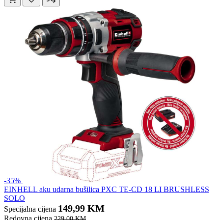
-35%
EINHELL aku udarna bušilica PXC TE-CD 18 LI BRUSHLESS
SOLO
149,99 KM
Specijalna cijena
Redovna cijena
229,00 KM