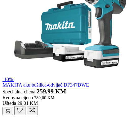
-10%
MAKITA aku bušilica-odvijač DF347DWE
259,99 KM
Specijalna cijena
Redovna cijena
289,00 KM
Ušteda 29,01 KM