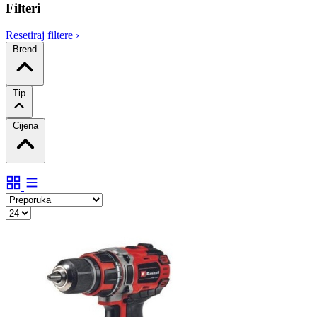
Filteri
Resetiraj filtere
›
Brend
Tip
Cijena