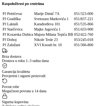
Raspoloživost po centrima
PJ Petrićevac
Marije Dimić 7A
051/323-000
PJ Gradiška
Svetozara Markovića 1
051/837-221
PJ Laktaši
Karađorđeva 101
051/535-866
PJ Starčevica
Majke Jugovića 1
051/433-900
PJ Kozarska Dubica
Majora Milana Tepića BB
052/422-760
PJ Doboj
Nikole Tesle 23
053/245-018
PJ Zalužani
XVI Knoub br. 10
051/366-800
Brza dostava
Dostava u roku 1–3 radna dana
Garancija kvaliteta
Provjereni i sigurni proizvodi
Povrat robe
Mogućnost povrata u 14 dana
Sigurna kupovina