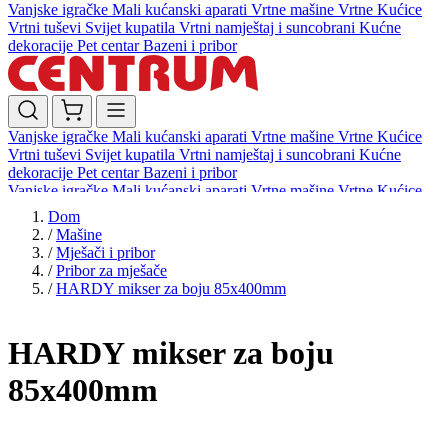
Vanjske igračke
Mali kućanski aparati
Vrtne mašine
Vrtne Kućice
Vrtni tuševi
Svijet kupatila
Vrtni namještaj i suncobrani
Kućne
dekoracije
Pet centar
Bazeni i pribor
Vanjske igračke
Mali kućanski aparati
Vrtne mašine
Vrtne Kućice
Vrtni tuševi
Svijet kupatila
Vrtni namještaj i suncobrani
Kućne
dekoracije
Pet centar
Bazeni i pribor
Vanjske igračke
Mali kućanski aparati
Vrtne mašine
Vrtne Kućice
Vrtni tuševi
Svijet kupatila
Vrtni namještaj i suncobrani
Kućne
Dom
dekoracije
Pet centar
Bazeni i pribor
/
Mašine
/
Mješači i pribor
/
Pribor za mješače
/
HARDY mikser za boju 85x400mm
HARDY mikser za boju
85x400mm