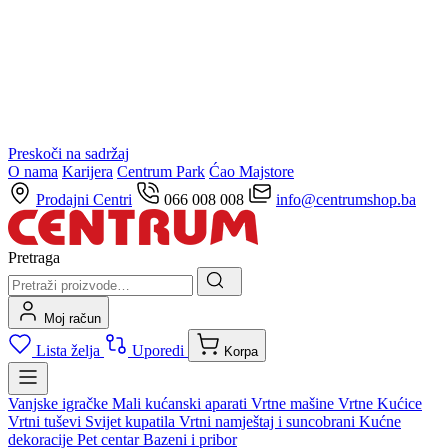
Preskoči na sadržaj
O nama
Karijera
Centrum Park
Ćao Majstore
Prodajni Centri
066 008 008
info@centrumshop.ba
Pretraga
Moj račun
Lista želja
Uporedi
Korpa
Vanjske igračke
Mali kućanski aparati
Vrtne mašine
Vrtne Kućice
Vrtni tuševi
Svijet kupatila
Vrtni namještaj i suncobrani
Kućne
dekoracije
Pet centar
Bazeni i pribor