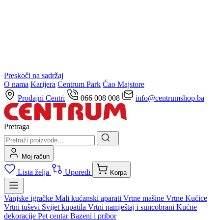
Preskoči na sadržaj
O nama
Karijera
Centrum Park
Ćao Majstore
Prodajni Centri
066 008 008
info@centrumshop.ba
Pretraga
Moj račun
Lista želja
Uporedi
Korpa
Vanjske igračke
Mali kućanski aparati
Vrtne mašine
Vrtne Kućice
Vrtni tuševi
Svijet kupatila
Vrtni namještaj i suncobrani
Kućne
dekoracije
Pet centar
Bazeni i pribor