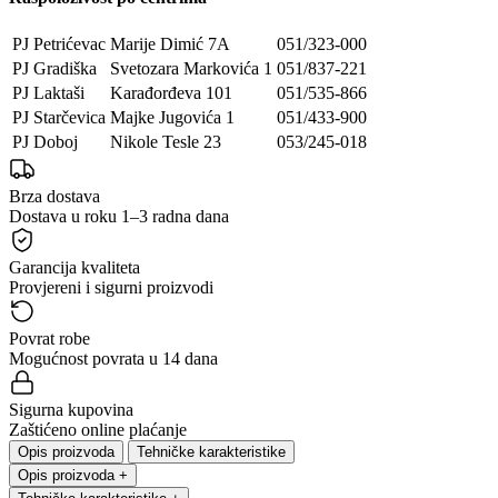
PJ Petrićevac
Marije Dimić 7A
051/323-000
PJ Gradiška
Svetozara Markovića 1
051/837-221
PJ Laktaši
Karađorđeva 101
051/535-866
PJ Starčevica
Majke Jugovića 1
051/433-900
PJ Doboj
Nikole Tesle 23
053/245-018
Brza dostava
Dostava u roku 1–3 radna dana
Garancija kvaliteta
Provjereni i sigurni proizvodi
Povrat robe
Mogućnost povrata u 14 dana
Sigurna kupovina
Zaštićeno online plaćanje
Opis proizvoda
Tehničke karakteristike
Opis proizvoda
+