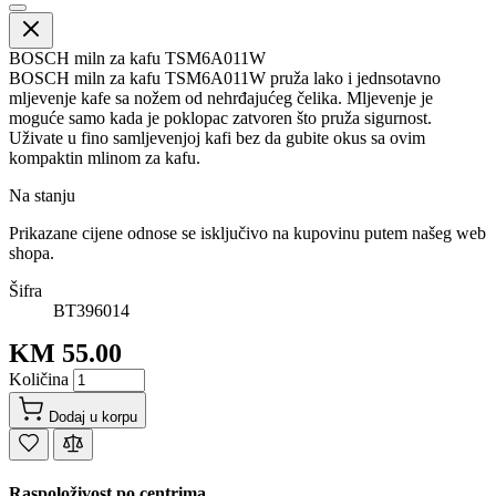
BOSCH miln za kafu TSM6A011W
BOSCH miln za kafu TSM6A011W pruža lako i jednsotavno
mljevenje kafe sa nožem od nehrđajućeg čelika. Mljevenje je
moguće samo kada je poklopac zatvoren što pruža sigurnost.
Uživate u fino samljevenjoj kafi bez da gubite okus sa ovim
kompaktin mlinom za kafu.
Na stanju
Prikazane cijene odnose se isključivo na kupovinu putem našeg web
shopa.
Šifra
BT396014
KM 55.00
Količina
Dodaj u korpu
Raspoloživost po centrima