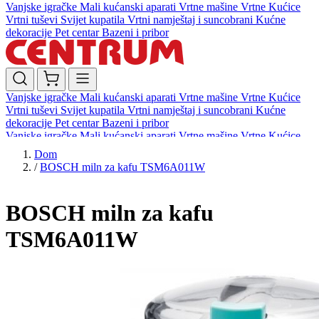
Vanjske igračke
Mali kućanski aparati
Vrtne mašine
Vrtne Kućice
Vrtni tuševi
Svijet kupatila
Vrtni namještaj i suncobrani
Kućne
dekoracije
Pet centar
Bazeni i pribor
Vanjske igračke
Mali kućanski aparati
Vrtne mašine
Vrtne Kućice
Vrtni tuševi
Svijet kupatila
Vrtni namještaj i suncobrani
Kućne
dekoracije
Pet centar
Bazeni i pribor
Vanjske igračke
Mali kućanski aparati
Vrtne mašine
Vrtne Kućice
Vrtni tuševi
Svijet kupatila
Vrtni namještaj i suncobrani
Kućne
Dom
dekoracije
Pet centar
Bazeni i pribor
/
BOSCH miln za kafu TSM6A011W
BOSCH miln za kafu
TSM6A011W