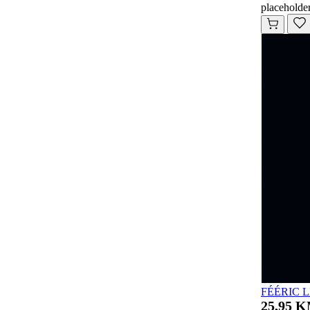
placeholde
FÉÉRIC L
25,95 