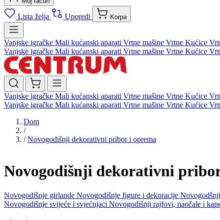
Moj račun
Lista želja
Uporedi
Korpa
Vanjske igračke
Mali kućanski aparati
Vrtne mašine
Vrtne Kućice
Vrt
Vanjske igračke
Mali kućanski aparati
Vrtne mašine
Vrtne Kućice
Vrt
Vanjske igračke
Mali kućanski aparati
Vrtne mašine
Vrtne Kućice
Vrt
Vanjske igračke
Mali kućanski aparati
Vrtne mašine
Vrtne Kućice
Vrt
Dom
/
/
Novogodišnji dekorativni pribor i oprema
Novogodišnji dekorativni pribo
Novogodišnje girlande
Novogodišnje figure i dekoracije
Novogodšnji
Novogodišnje svijeće i svjećnjaci
Novogodišnji rajfovi, naočale i ka