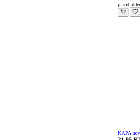
placeholde
KAPA novog
21,95 