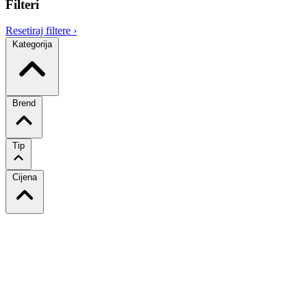
Filteri
Resetiraj filtere
›
Kategorija
Brend
Tip
Cijena