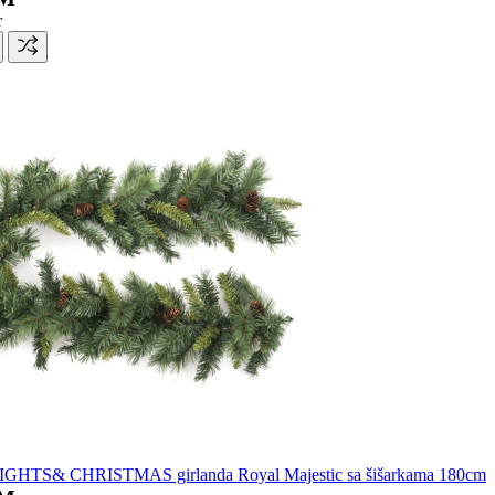
r
GHTS& CHRISTMAS girlanda Royal Majestic sa šišarkama 180cm