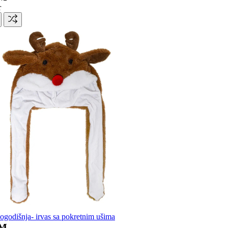
r
odišnja- irvas sa pokretnim ušima
KM