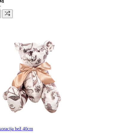
KM
r
racija bež 40cm