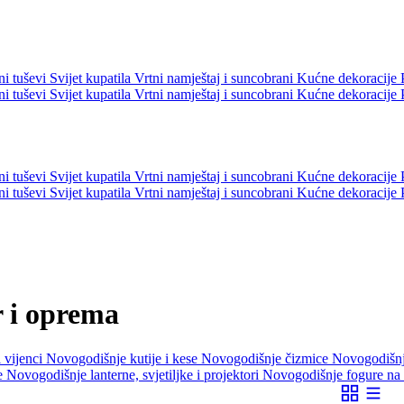
ni tuševi
Svijet kupatila
Vrtni namještaj i suncobrani
Kućne dekoracije
ni tuševi
Svijet kupatila
Vrtni namještaj i suncobrani
Kućne dekoracije
ni tuševi
Svijet kupatila
Vrtni namještaj i suncobrani
Kućne dekoracije
ni tuševi
Svijet kupatila
Vrtni namještaj i suncobrani
Kućne dekoracije
r i oprema
 vijenci
Novogodišnje kutije i kese
Novogodišnje čizmice
Novogodišnj
pe
Novogodišnje lanterne, svjetiljke i projektori
Novogodišnje fogure na