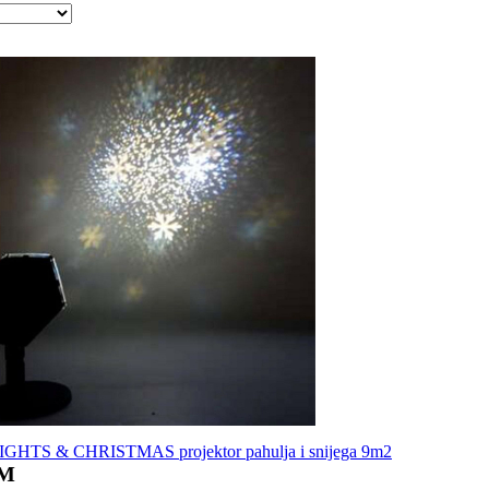
GHTS & CHRISTMAS projektor pahulja i snijega 9m2
KM