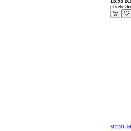
15,95 
placeholde
MEDO deko