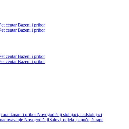
Pet centar
Bazeni i pribor
Pet centar
Bazeni i pribor
Pet centar
Bazeni i pribor
Pet centar
Bazeni i pribor
i aranžmani i pribor
Novogodišnji stolnjaci, nadstolnjaci
 naduvavanje
Novogodišnji šalovi, odjela, papuče, čarape