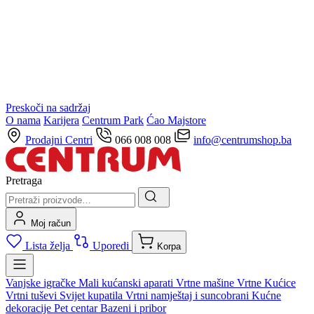
Preskoči na sadržaj
O nama
Karijera
Centrum Park
Ćao Majstore
Prodajni Centri
066 008 008
info@centrumshop.ba
Pretraga
Moj račun
Lista želja
Uporedi
Korpa
Vanjske igračke
Mali kućanski aparati
Vrtne mašine
Vrtne Kućice
Vrtni tuševi
Svijet kupatila
Vrtni namještaj i suncobrani
Kućne
dekoracije
Pet centar
Bazeni i pribor