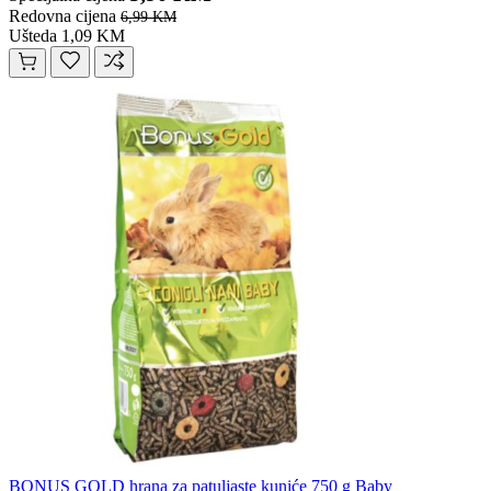
Redovna cijena
6,99 KM
Ušteda 1,09 KM
BONUS GOLD hrana za patuljaste kuniće 750 g Baby