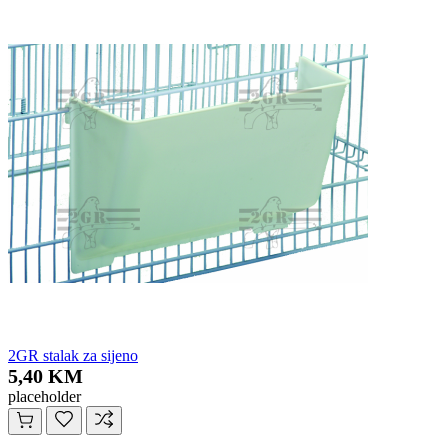
2GR stalak za sijeno
5,40 KM
placeholder