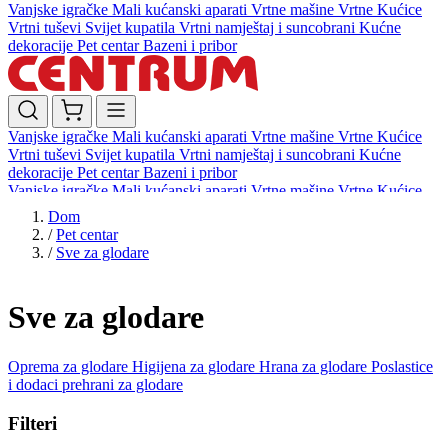
Vanjske igračke
Mali kućanski aparati
Vrtne mašine
Vrtne Kućice
Vrtni tuševi
Svijet kupatila
Vrtni namještaj i suncobrani
Kućne
dekoracije
Pet centar
Bazeni i pribor
Vanjske igračke
Mali kućanski aparati
Vrtne mašine
Vrtne Kućice
Vrtni tuševi
Svijet kupatila
Vrtni namještaj i suncobrani
Kućne
dekoracije
Pet centar
Bazeni i pribor
Vanjske igračke
Mali kućanski aparati
Vrtne mašine
Vrtne Kućice
Vrtni tuševi
Svijet kupatila
Vrtni namještaj i suncobrani
Kućne
Dom
dekoracije
Pet centar
Bazeni i pribor
/
Pet centar
/
Sve za glodare
Sve za glodare
Oprema za glodare
Higijena za glodare
Hrana za glodare
Poslastice
i dodaci prehrani za glodare
Filteri