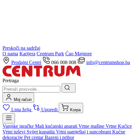
Preskoči na sadržaj
O nama
Karijera
Centrum Park
Ćao Majstore
Prodajni Centri
066 008 008
info@centrumshop.ba
Pretraga
Moj račun
Lista želja
Uporedi
Korpa
Vanjske igračke
Mali kućanski aparati
Vrtne mašine
Vrtne Kućice
Vrtni tuševi
Svijet kupatila
Vrtni namještaj i suncobrani
Kućne
dekoracije
Pet centar
Bazeni i pribor