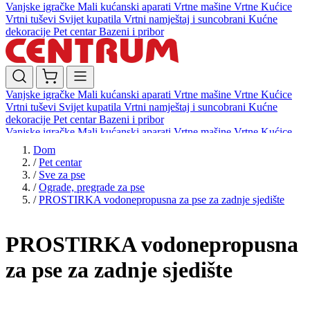
Vanjske igračke
Mali kućanski aparati
Vrtne mašine
Vrtne Kućice
Vrtni tuševi
Svijet kupatila
Vrtni namještaj i suncobrani
Kućne
dekoracije
Pet centar
Bazeni i pribor
Vanjske igračke
Mali kućanski aparati
Vrtne mašine
Vrtne Kućice
Vrtni tuševi
Svijet kupatila
Vrtni namještaj i suncobrani
Kućne
dekoracije
Pet centar
Bazeni i pribor
Vanjske igračke
Mali kućanski aparati
Vrtne mašine
Vrtne Kućice
Vrtni tuševi
Svijet kupatila
Vrtni namještaj i suncobrani
Kućne
Dom
dekoracije
Pet centar
Bazeni i pribor
/
Pet centar
/
Sve za pse
/
Ograde, pregrade za pse
/
PROSTIRKA vodonepropusna za pse za zadnje sjedište
PROSTIRKA vodonepropusna
za pse za zadnje sjedište