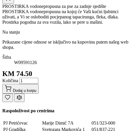
PROSTIRKA vodonepropusna za pse za zadnje sjedište
PROSTIRKA vodonepropusna na kojoj će Vaši kućni ljubimci
uživati, a Vi se osloboditi pocjepanog tapacirunga, fleka, dlaka.
Prostirka pogodna za sva vozila, lako se pere u mašini.
Na stanju
Prikazane cijene odnose se isključivo na kupovinu putem našeg web
shopa.
Šifra
W09591126
KM 74.50
Količina
Dodaj u korpu
Raspoloživost po centrima
PJ Petrićevac
Marije Dimić 7A
051/323-000
PJ Gradiška
Svetozara Markovića 1
051/837-221