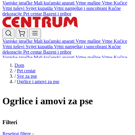
Vanjske igračke
Mali kućanski aparati
Vrtne mašine
Vrtne Kućice
Vrtni tuševi
Svijet kupatila
Vrtni namještaj i suncobrani
Kućne
dekoracije
Pet centar
Bazeni i pribor
Vanjske igračke
Mali kućanski aparati
Vrtne mašine
Vrtne Kućice
Vrtni tuševi
Svijet kupatila
Vrtni namještaj i suncobrani
Kućne
dekoracije
Pet centar
Bazeni i pribor
Vanjske igračke
Mali kućanski aparati
Vrtne mašine
Vrtne Kućice
Vrtni tuševi
Svijet kupatila
Vrtni namještaj i suncobrani
Kućne
Dom
dekoracije
Pet centar
Bazeni i pribor
/
Pet centar
/
Sve za pse
/
Ogrlice i amovi za pse
Ogrlice i amovi za pse
Filteri
Resetiraj filtere
›