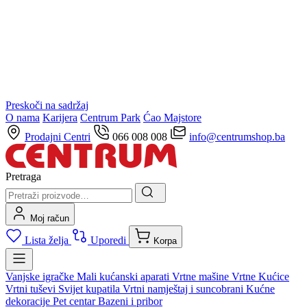
Preskoči na sadržaj
O nama
Karijera
Centrum Park
Ćao Majstore
Prodajni Centri
066 008 008
info@centrumshop.ba
Pretraga
Moj račun
Lista želja
Uporedi
Korpa
Vanjske igračke
Mali kućanski aparati
Vrtne mašine
Vrtne Kućice
Vrtni tuševi
Svijet kupatila
Vrtni namještaj i suncobrani
Kućne
dekoracije
Pet centar
Bazeni i pribor