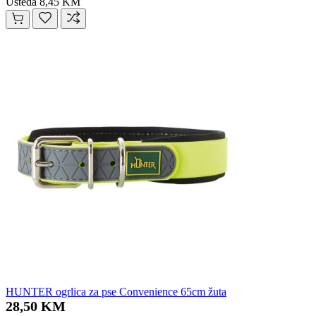
Ušteda 8,45 KM
HUNTER ogrlica za pse Convenience 65cm žuta
28,50 KM