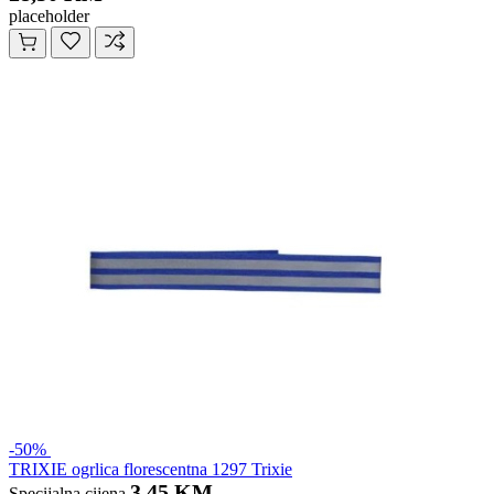
placeholder
-50%
TRIXIE ogrlica florescentna 1297 Trixie
3,45 KM
Specijalna cijena