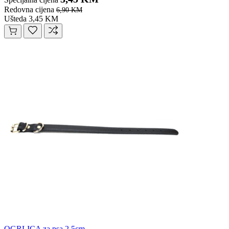
Redovna cijena
6,90 KM
Ušteda 3,45 KM
OGRLICA za psa 2,5cm