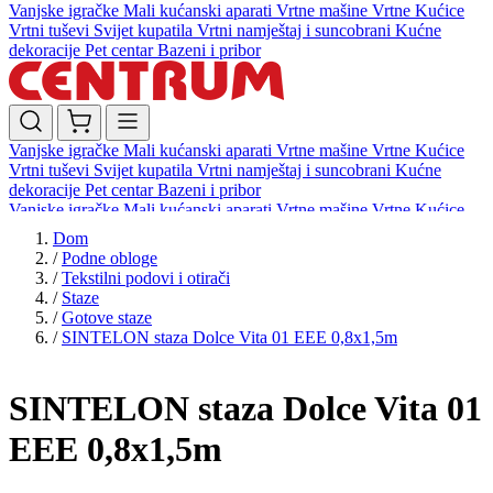
Vanjske igračke
Mali kućanski aparati
Vrtne mašine
Vrtne Kućice
Vrtni tuševi
Svijet kupatila
Vrtni namještaj i suncobrani
Kućne
dekoracije
Pet centar
Bazeni i pribor
Vanjske igračke
Mali kućanski aparati
Vrtne mašine
Vrtne Kućice
Vrtni tuševi
Svijet kupatila
Vrtni namještaj i suncobrani
Kućne
dekoracije
Pet centar
Bazeni i pribor
Vanjske igračke
Mali kućanski aparati
Vrtne mašine
Vrtne Kućice
Vrtni tuševi
Svijet kupatila
Vrtni namještaj i suncobrani
Kućne
Dom
dekoracije
Pet centar
Bazeni i pribor
/
Podne obloge
/
Tekstilni podovi i otirači
/
Staze
/
Gotove staze
/
SINTELON staza Dolce Vita 01 EEE 0,8x1,5m
SINTELON staza Dolce Vita 01
EEE 0,8x1,5m