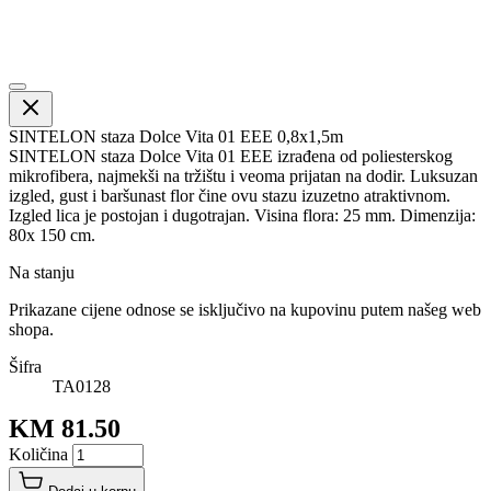
SINTELON staza Dolce Vita 01 EEE 0,8x1,5m
SINTELON staza Dolce Vita 01 EEE izrađena od poliesterskog
mikrofibera, najmekši na tržištu i veoma prijatan na dodir. Luksuzan
izgled, gust i baršunast flor čine ovu stazu izuzetno atraktivnom.
Izgled lica je postojan i dugotrajan. Visina flora: 25 mm. Dimenzija:
80x 150 cm.
Na stanju
Prikazane cijene odnose se isključivo na kupovinu putem našeg web
shopa.
Šifra
TA0128
KM 81.50
Količina