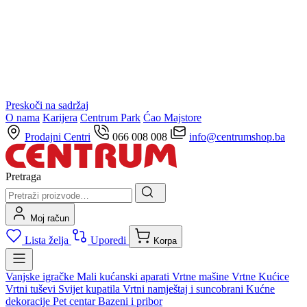
Preskoči na sadržaj
O nama
Karijera
Centrum Park
Ćao Majstore
Prodajni Centri
066 008 008
info@centrumshop.ba
Pretraga
Moj račun
Lista želja
Uporedi
Korpa
Vanjske igračke
Mali kućanski aparati
Vrtne mašine
Vrtne Kućice
Vrtni tuševi
Svijet kupatila
Vrtni namještaj i suncobrani
Kućne
dekoracije
Pet centar
Bazeni i pribor