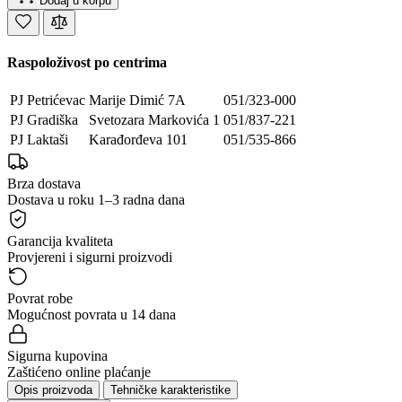
Dodaj u korpu
Raspoloživost po centrima
PJ Petrićevac
Marije Dimić 7A
051/323-000
PJ Gradiška
Svetozara Markovića 1
051/837-221
PJ Laktaši
Karađorđeva 101
051/535-866
Brza dostava
Dostava u roku 1–3 radna dana
Garancija kvaliteta
Provjereni i sigurni proizvodi
Povrat robe
Mogućnost povrata u 14 dana
Sigurna kupovina
Zaštićeno online plaćanje
Opis proizvoda
Tehničke karakteristike