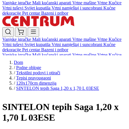
Vanjske igračke
Mali kućanski aparati
Vrtne mašine
Vrtne Kućice
Vrtni tuševi
Svijet kupatila
Vrtni namještaj i suncobrani
Kućne
dekoracije
Pet centar
Bazeni i pribor
Vanjske igračke
Mali kućanski aparati
Vrtne mašine
Vrtne Kućice
Vrtni tuševi
Svijet kupatila
Vrtni namještaj i suncobrani
Kućne
dekoracije
Pet centar
Bazeni i pribor
Vanjske igračke
Mali kućanski aparati
Vrtne mašine
Vrtne Kućice
Vrtni tuševi
Svijet kupatila
Vrtni namještaj i suncobrani
Kućne
Dom
dekoracije
Pet centar
Bazeni i pribor
/
Podne obloge
/
Tekstilni podovi i otirači
/
Tepisi pravougaoni
/
120x170cm dimenzija
/
SINTELON tepih Saga 1,20 x 1,70 L 03ESE
SINTELON tepih Saga 1,20 x
1,70 L 03ESE