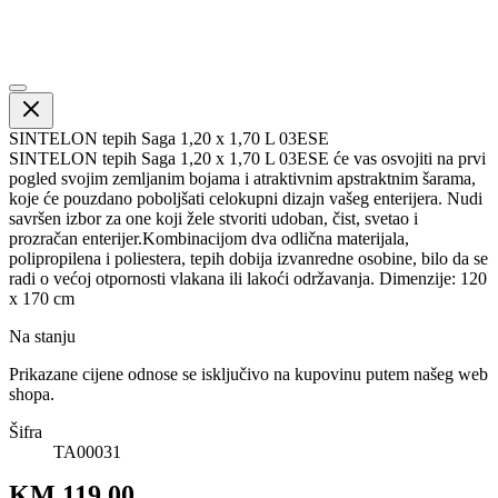
SINTELON tepih Saga 1,20 x 1,70 L 03ESE
SINTELON tepih Saga 1,20 x 1,70 L 03ESE će vas osvojiti na prvi
pogled svojim zemljanim bojama i atraktivnim apstraktnim šarama,
koje će pouzdano poboljšati celokupni dizajn vašeg enterijera. Nudi
savršen izbor za one koji žele stvoriti udoban, čist, svetao i
prozračan enterijer.Kombinacijom dva odlična materijala,
polipropilena i poliestera, tepih dobija izvanredne osobine, bilo da se
radi o većoj otpornosti vlakana ili lakoći održavanja. Dimenzije: 120
x 170 cm
Na stanju
Prikazane cijene odnose se isključivo na kupovinu putem našeg web
shopa.
Šifra
TA00031
KM 119.00