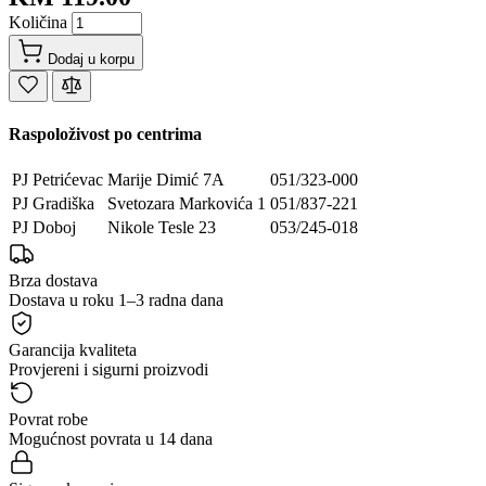
Količina
Dodaj u korpu
Raspoloživost po centrima
PJ Petrićevac
Marije Dimić 7A
051/323-000
PJ Gradiška
Svetozara Markovića 1
051/837-221
PJ Doboj
Nikole Tesle 23
053/245-018
Brza dostava
Dostava u roku 1–3 radna dana
Garancija kvaliteta
Provjereni i sigurni proizvodi
Povrat robe
Mogućnost povrata u 14 dana