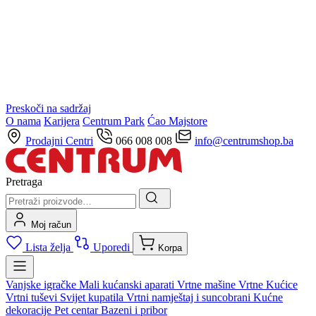
Preskoči na sadržaj
O nama
Karijera
Centrum Park
Ćao Majstore
Prodajni Centri
066 008 008
info@centrumshop.ba
Pretraga
Moj račun
Lista želja
Uporedi
Korpa
Vanjske igračke
Mali kućanski aparati
Vrtne mašine
Vrtne Kućice
Vrtni tuševi
Svijet kupatila
Vrtni namještaj i suncobrani
Kućne
dekoracije
Pet centar
Bazeni i pribor